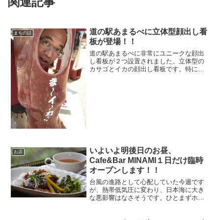
関連記事
道の駅あまるべに立体型顔出し看
まちの話
板が登場！！
道の駅あまるべに非常にユニークな顔出
し看板が２つ設置されました。立体型の
カサゴとイカの顔出し看板です。特にこ
のイカの顔出し看板。顔出し看板でお一
人様専用って珍しいですよね。更に先日
より、道の駅あまるべでは「道の駅カー
ド」をもらうことができます。
いよいよ明後日のお昼、
お店
Cafe&Bar MINAMI１日だけ臨時
オープンします！！
台風の進路として心配していた今週です
が、熱帯低気圧に変わり、日本海に大き
な悪影響はなさそうです。ひとまずホッ
としています♪あ、香住ガニ、解禁しまし
た！！但馬に秋の彩り「香住ガニ」初競