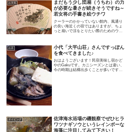
り 香美（神戸新聞より）おはようござ
まだもう少し団扇（うちわ）の力
お天気
います！民宿美味し宿か...
が必要な暑さが続きそうですね～
若女将の手書き絵ウチワ
クーラーのかかっていない館内、風通り
の良い海近くの宿ではありますが、ちょ
っと扇いで涼をとりたい際のためのウチ
ワを階段下に置いています。このウチ
ワ、若女将オリジナル絵の描かれていま
す。残暑の続く間は設置していますの
小代「大平山荘」さんですっぽん
お店
で、ぜひご利用下さい。
を食べてきました♪
おはようございます！民宿美味し宿かど
やのGakuです。カニシーズンとは違い、
今の時期は結構出歩くことが多いです＾
＾；東京行ったり養父に行ったりしてい
ますが、香美町内でも山側に行けば、十
分な小旅行となります♪先週になります
が、香美町小代区の大...
佐津海水浴場の磯観察でぜひヒラ
ダイビング
ワツナギソウというレインボーな
海藻に注目してみて下さい！