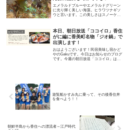
エメラルドブルーやエメラルドグリーン
に光り輝く美しい海藻。ヒラワツナギソ
ウと言います。この美しさはスノーケリ
ングでお楽しみいただけます。佐津海水
浴場東の磯場では水深１ｍ前後のところ
に多くいますので、箱メガネでも観察で
本日、朝日放送「ココイロ」香住
かどやのこと
きます。海が穏やかな時にぜひ観察して
がに編に香美町名物「ジオ鍋」で
下さいね。
出演します！
おはようございます！民宿美味し宿かど
やのGakuです。今日はお知らせのブログ
です。今週の朝日放送「ココイロ」は香
美町特集♪関西ローカルですが、朝日放送
の「ココイロ」という番組をご存知です
か？トミーズ雅さん独特の語り口調で1週
間毎日特定の地域...
遊覧船かすみ丸に乗って、その後香住丼
を食べよう！！
朝鮮半島から香住への漂流者～江戸時代