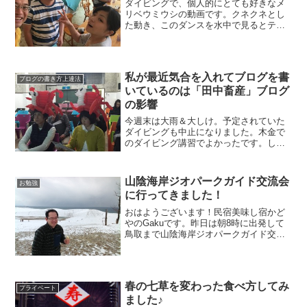
ダイビングで、個人的にとても好きなメ
リベウミウシの動画です。クネクネとし
た動き、このダンスを水中で見るとテン
ション上がります♪＾＾おはようございま
す！民宿美味し宿かどやのガクです。今
日はCafe&Bar MINAMIにお越し下さるお
客様の関...
私が最近気合を入れてブログを書
ブログの書き方上達法
いているのは「田中畜産」ブログ
の影響
今週末は大雨＆大しけ。予定されていた
ダイビングも中止になりました。木金で
のダイビング講習でよかったです。しか
し！！最近改訂されたダイビング講習用
のテキスト。タンクのことはシリンダー
と言わないといけないらしい。窒素酔い
山陰海岸ジオパークガイド交流会
お勉強
のことはガス昏睡と言わな...
に行ってきました！
おはようございます！民宿美味し宿かど
やのGakuです。昨日は朝8時に出発して
鳥取まで山陰海岸ジオパークガイド交流
会に行ってきました。今回の参加者は京
丹後から鳥取まで、総勢130人、各地域で
ガイドをしている人たちです。私の場
合、ジオガイド、ま...
春の七草を変わった食べ方してみ
プライベート
ました♪