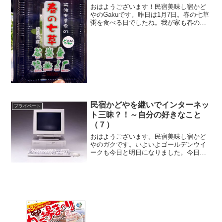
おはようございます！民宿美味し宿かど
やのGakuです。昨日は1月7日。春の七草
粥を食べる日でしたね。我が家も春の七
草が買ってありました☆１月７日は「七
草節句」といって、この日に春の七草を
使った七草粥を作って食べると、その１
年を無病息災で過ご...
民宿かどやを継いでインターネッ
プライベート
ト三昧？！～自分の好きなこと
（７）
おはようございます。民宿美味し宿かど
やのガクです。いよいよゴールデンウイ
ークも今日と明日になりました。今日は
土曜日ですがあと１部屋だけ空室ありま
す。さすがに今年の連休は長かったです
ね。さて、「自分の好きなことシリー
ズ」です。地元ではこのブロ...