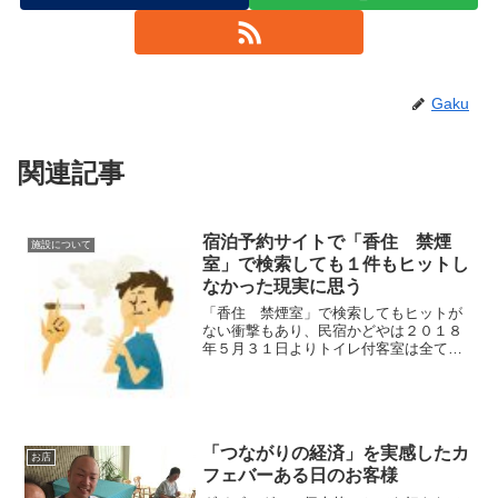
Gaku
関連記事
宿泊予約サイトで「香住 禁煙
施設について
室」で検索しても１件もヒットし
なかった現実に思う
「香住 禁煙室」で検索してもヒットが
ない衝撃もあり、民宿かどやは２０１８
年５月３１日よりトイレ付客室は全て禁
煙室といたしますが、当館は禁煙の方向
で進めて行きますが、嫌煙運動を進めた
い訳ではありません！あくまでも５月３
１日以降の喫煙を不可とする、という意
味での禁煙室です。
「つながりの経済」を実感したカ
お店
フェバーある日のお客様