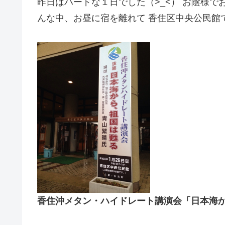
昨日はハードな１日でした（>_<） お陰様で
んな中、お昼に宿を離れて 香住区中央公民館
香住沖メタン・ハイドレート講演会「日本海