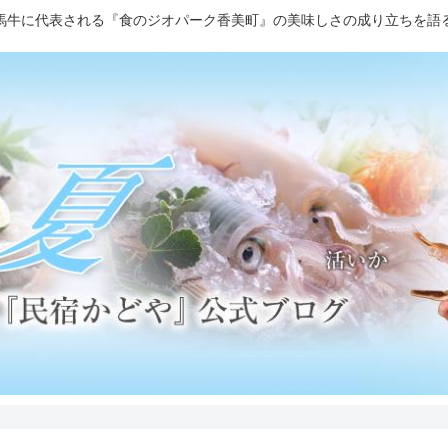
馬牛に代表される『食のジオパーク香美町』の美味しさの成り立ちを語