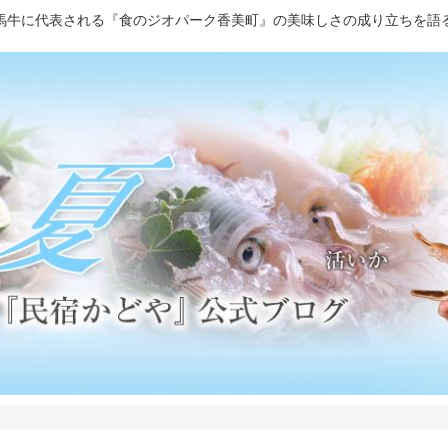
馬牛に代表される『食のジオパーク香美町』の美味しさの成り立ちを語