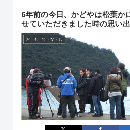
6年前の今日、かどやは松葉か
せていただきました時の思い
お・も・て・な・し