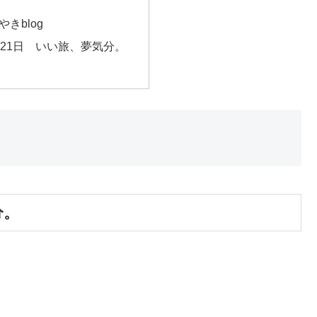
きblog
1月 21日 いい旅、夢気分。
分。