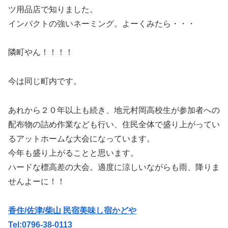
ツ用品店で知りました。
インパクトの強いネーミング。よーくみたら・・・
隣町やん！！！！
今は同じ町内です。
あれから２０年以上も続き、地元村岡高校生が参加者への
配布物の詰め作業なども行い、住民全体で盛り上がってい
るアットホームな大会になっています。
今年も盛り上がることと思います。
ハードな標高差の大会。適度に涼しいながらも雨、降りま
せんよーに！！
香住/佐津/柴山 民宿美味し宿かどや
Tel:0796-38-0113