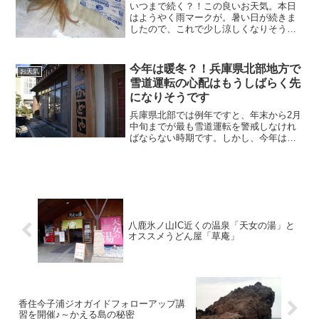
いつまで続く？！この良いお天気。本日
はようやく雨マークが。暑い日が続きま
したので、これで少し涼しくなりそうで
す。梅雨入りはもう少し先のようです♪お
はようございます！民宿美味し宿かどや
のガクです。さて、昨晩はお客様より活
今年は暖冬？！兵庫県北部地方で
お天気
イカ＆おこぜプランのリ...
雪道運転の心配はもうしばらく先
になりそうです
兵庫県北部では例年ですと、年末から2月
中旬までが最も雪道運転を警戒しなけれ
ばならない時期です。しかし、今年は
（去年に続き今年も！？1月上旬が間も無
く終わろうとしているのに雪の降る気配
がほとんどありません。
八鹿氷ノ山IC近くの温泉「天女の湯」と
オススメうどん屋「草庵」
香住今子浦ジオガイドフォローアップ講
習を開催♪～かえる島の秘密