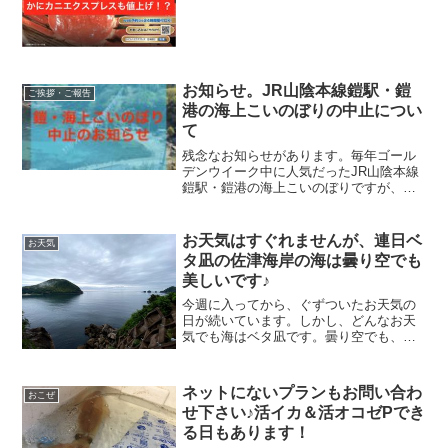
たわけではないというのをご理解いただ
けたらと思います。
お知らせ。JR山陰本線鎧駅・鎧
ご挨拶・ご報告
港の海上こいのぼりの中止につい
て
残念なお知らせがあります。毎年ゴール
デンウイーク中に人気だったJR山陰本線
鎧駅・鎧港の海上こいのぼりですが、本
年度2026年は実施されないことが先日発
表されました。
お天気はすぐれませんが、連日ベ
お天気
タ凪の佐津海岸の海は曇り空でも
美しいです♪
今週に入ってから、ぐずついたお天気の
日が続いています。しかし、どんなお天
気でも海はベタ凪です。曇り空でも、佐
津海岸の美しく穏やかな海を見ると和ん
でしまいます。
ネットにないプランもお問い合わ
おこぜ
せ下さい♪活イカ＆活オコゼPでき
る日もあります！