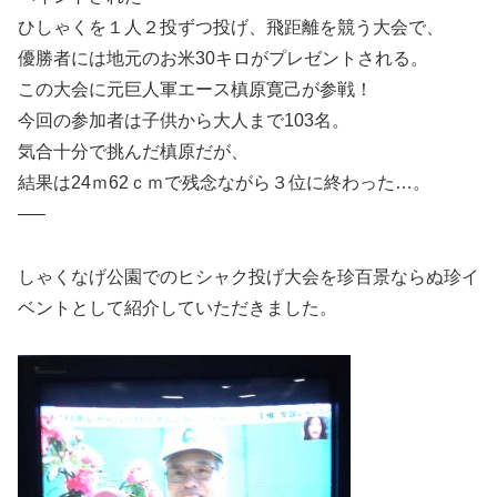
ひしゃくを１人２投ずつ投げ、飛距離を競う大会で、
優勝者には地元のお米30キロがプレゼントされる。
この大会に元巨人軍エース槙原寛己が参戦！
今回の参加者は子供から大人まで103名。
気合十分で挑んだ槙原だが、
結果は24ｍ62ｃｍで残念ながら３位に終わった…。
—–
しゃくなげ公園でのヒシャク投げ大会を珍百景ならぬ珍イ
ベントとして紹介していただきました。