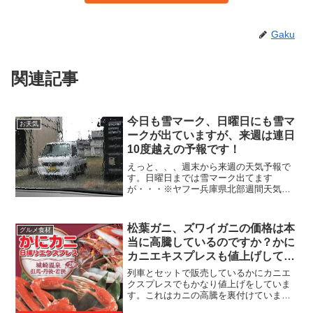
Gaku
関連記事
今日も雪マーク、日曜日にも雪マ
お天気
ークが出ていますが、来週は連日
10度越えの予報です！
えっと、、、週末から来週の天気予報で
す。日曜日までは雪マーク出てます
が・・・※ヤフー兵庫県北部週間天気予
報より日曜日に雪マーク、月曜日に最低
気温氷点下が出ていますが、月曜日から
最高気温が10度を超え、その後はずっと
松葉ガニ、ズワイガニの価格は本
グルメ食材
高い気温のまま推移する予報...
当に高騰しているのですか？かに
カニエキスプレスも値上げしてい
ます
列車とセットで販売しているかにカニエ
クスプレスでもかなり値上げをしていま
す。これはカニの高騰を裏付けています
よね。決して、コロナ禍対策で値上げし