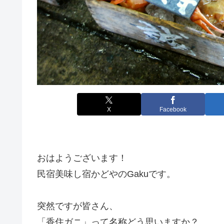
X
Facebook
おはようございます！
民宿美味し宿かどやのGakuです。
突然ですが皆さん、
「香住ガニ」って名称どう思いますか？