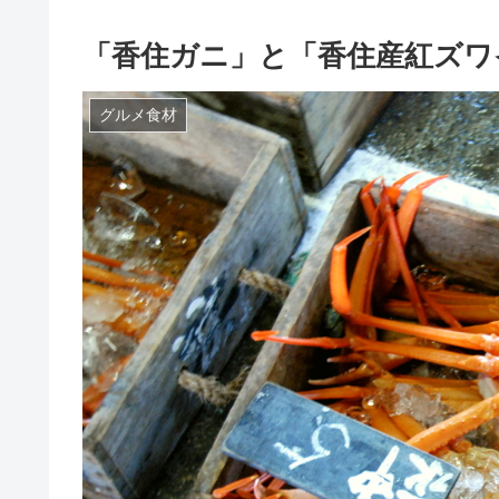
「香住ガニ」と「香住産紅ズワ
グルメ食材