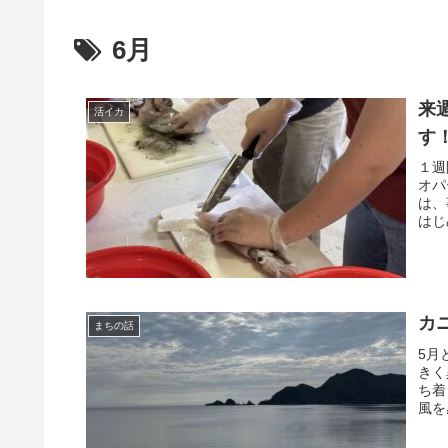
6月
来
活イカ
す
１週
オパ
は、
はじ
下さ
カ
まちの話
5月
きく
ち着
風を
があ