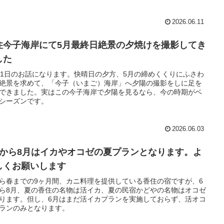
2026.06.11
住今子海岸にて5月最終日絶景の夕焼けを撮影してき
した
31日のお話になります。快晴日の夕方、5月の締めくくりにふさわ
絶景を求めて、「今子（いまご）海岸」へ夕陽の撮影をしに足を
できました。実はこの今子海岸で夕陽を見るなら、今の時期がベ
シーズンです。
2026.06.03
月から8月はイカやオコゼの夏プランとなります。よ
しくお願いします
ら春までの9ヶ月間、カニ料理を提供している香住の宿ですが、6
ら8月、夏の香住の名物は活イカ、夏の民宿かどやの名物はオコゼ
ります。但し、6月はまだ活イカプランを実施しておらず、活オコ
ランのみとなります。