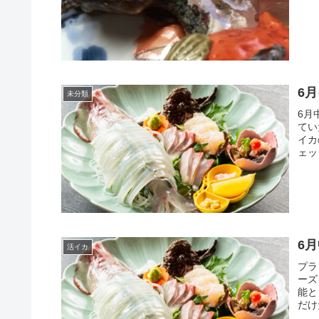
6
未分類
6月
てい
イカ
ェッ
まし
6
活イカ
プラ
ーズ
能と
だけ