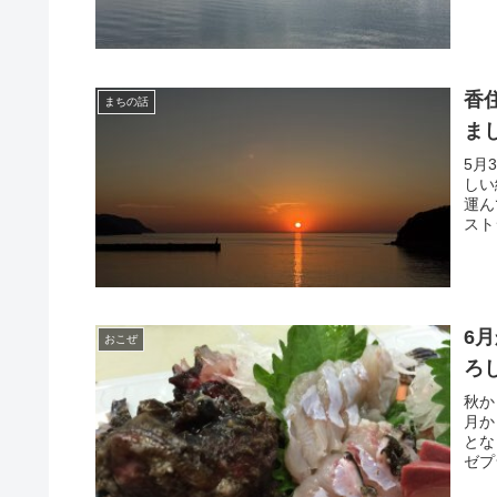
香
まちの話
ま
5月
しい
運ん
スト
6
おこぜ
ろ
秋か
月か
とな
ゼプ