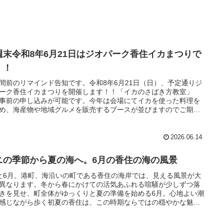
週末令和8年6月21日はジオパーク香住イカまつりで
！！
間前のリマインド告知です。令和8年6月21日（日）、予定通りジ
ーク香住イカまつりを開催します！！「イカのさばき方教室」
事前の申し込みが可能です。今年は会場にてイカを使った料理を
め、海産物や地域グルメを販売するブースが並びますのでご期待
い。
2026.06.14
ニの季節から夏の海へ。6月の香住の海の風景
と6月。港町、海沿いの町である香住の海岸では、見える風景が大
異なります。冬から春にかけての活気あふれる喧騒が少しずつ落
きを見せ、町全体がゆっくりと夏の準備を始める6月。心地よい潮
感じながら歩く初夏の香住は、この時期ならではの穏やかな魅力
ります。