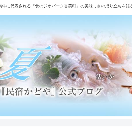
馬牛に代表される『食のジオパーク香美町』の美味しさの成り立ちを語