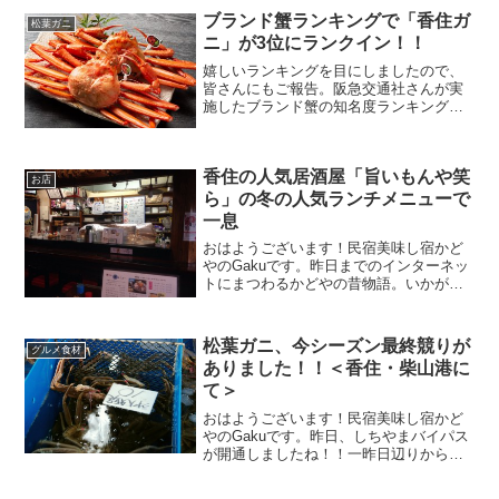
ブランド蟹ランキングで「香住ガ
松葉ガニ
ニ」が3位にランクイン！！
嬉しいランキングを目にしましたので、
皆さんにもご報告。阪急交通社さんが実
施したブランド蟹の知名度ランキングを
はじめとする「カニについてのアンケー
ト調査」での結果です。なんと、第3位に
「香住ガニ」がランクインしていまし
香住の人気居酒屋「旨いもんや笑
た。
お店
ら」の冬の人気ランチメニューで
一息
おはようございます！民宿美味し宿かど
やのGakuです。昨日までのインターネッ
トにまつわるかどやの昔物語。いかがだ
ったでしょうか？さすがにその話、もう
いいヨ、という方もあろうかと思います
のでここで箸休め。↑↑↑「ってことはまだ
松葉ガニ、今シーズン最終競りが
グルメ食材
続くんかい！」っ...
ありました！！＜香住・柴山港に
て＞
おはようございます！民宿美味し宿かど
やのGakuです。昨日、しちやまバイパス
が開通しましたね！！一昨日辺りから、2
月6日に書いたブログ記事「香住から鳥取
までが益々近くなります！！＜駟馳山