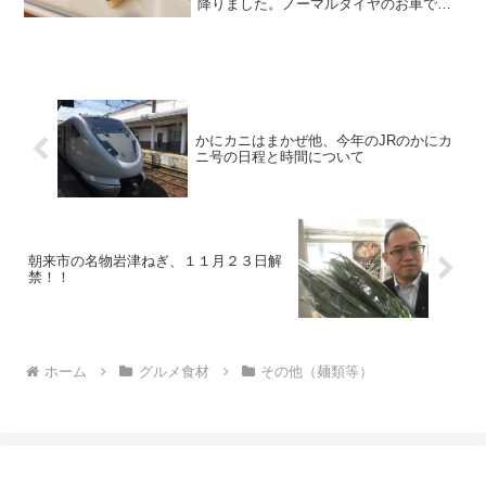
降りました。ノーマルタイヤのお車でお
越しのお客様の中には雪？？？？と一瞬
あせった方もあったかもしれません。
が、安心して下さい！！雪ではなく、み
ぞれですから！まだ地熱...
かにカニはまかぜ他、今年のJRのかにカ
ニ号の日程と時間について
朝来市の名物岩津ねぎ、１１月２３日解
禁！！
ホーム
グルメ食材
その他（麺類等）