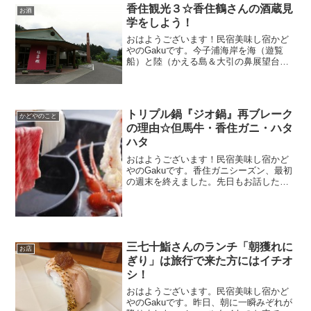
（しちやま）バイパス3/22開通！＞」が
香住観光３☆香住鶴さんの酒蔵見
お酒
検索経由でたく...
学をしよう！
おはようございます！民宿美味し宿かど
やのGakuです。今子浦海岸を海（遊覧
船）と陸（かえる島＆大引の鼻展望台）
から見学し、足跡化石へとご紹介したツ
アーですが、最後に行くのは江戸時代創
業の老舗の酒蔵「香住鶴」さんです。こ
ちらは年中無休で無料に...
トリプル鍋『ジオ鍋』再ブレーク
かどやのこと
の理由☆但馬牛・香住ガニ・ハタ
ハタ
おはようございます！民宿美味し宿かど
やのGakuです。香住ガニシーズン、最初
の週末を終えました。先日もお話した通
り、今日から金曜日まで、北海道旅行に
行ってきます！本日AM10時発こうのとり
但馬空港より出発します。旅行記はまた
後日、ゆっくりと...
三七十鮨さんのランチ「朝獲れに
お店
ぎり」は旅行で来た方にはイチオ
シ！
おはようございます。民宿美味し宿かど
やのGakuです。昨日、朝に一瞬みぞれが