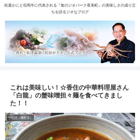
松葉かにと但馬牛に代表される『食のジオパーク香美町』の美味しさの成り立
ちを語るジオなブログ
これは美味しい！☆香住の中華料理屋さん
「白龍」の蟹味噌担々麺を食べてきまし
た！！
その他（麺類等）