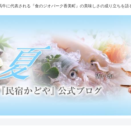
馬牛に代表される『食のジオパーク香美町』の美味しさの成り立ちを語