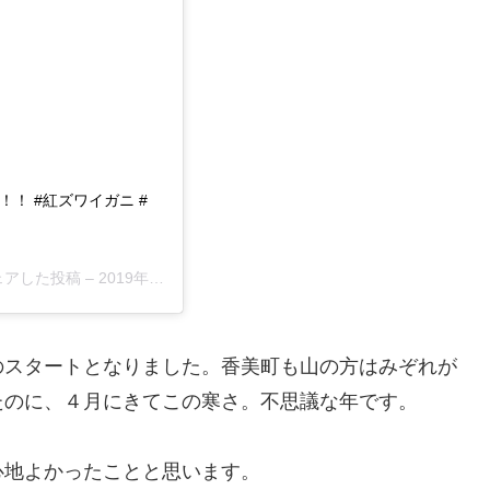
！ #紅ズワイガニ #
シェアした投稿 –
2019年 4月月27日午前1時57分PDT
のスタートとなりました。香美町も山の方はみぞれが
たのに、４月にきてこの寒さ。不思議な年です。
心地よかったことと思います。