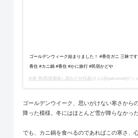
ゴールデンウィーク始まりました！ #香住ガニ 三昧です！
香住 #カニ鍋 #香住 #かに旅行 #民宿かどや
今井 学(民宿美味し宿かどや代表)
さん(@gakuimai)が
ゴールデンウイーク、思いがけない寒さから
降った模様。冬にはほとんど雪が降らなかっ
でも、カニ鍋を食べるのであればこの寒さ、