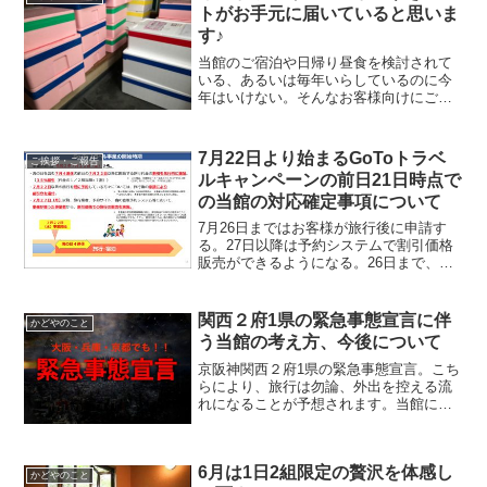
トがお手元に届いていると思いま
休の会社が多い可能性が高いです。
す♪
当館のご宿泊や日帰り昼食を検討されて
いる、あるいは毎年いらしているのに今
年はいけない。そんなお客様向けにご要
望もあってはじめたのがかにすきセット
通販です。なので、当館のファンの方に
だけ買っていただきたい。あまりにも注
7月22日より始まるGoToトラベ
ご挨拶・ご報告
文が殺到しすぎて宿の方がおろそかにな
ルキャンペーンの前日21日時点で
ったら本末転倒。そんな風に思っていま
の当館の対応確定事項について
す。
7月26日まではお客様が旅行後に申請す
る。27日以降は予約システムで割引価格
販売ができるようになる。26日まで、弊
社公式ホームページ、及び楽天トラベ
ル、Yahooトラベルよりご予約いただい
たお客様は、当館にて領収書と宿泊証明
関西２府1県の緊急事態宣言に伴
かどやのこと
書を発行します。
う当館の考え方、今後について
京阪神関西２府1県の緊急事態宣言。こち
らにより、旅行は勿論、外出を控える流
れになることが予想されます。当館にお
きましてはGoTo一時停止とは異なり、こ
の決定によるお客様の判断を重く受け止
めています。世の中の情勢、キャンセル
6月は1日2組限定の贅沢を体感し
の状況をみて、場合によっては休館の可
かどやのこと