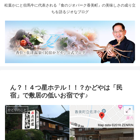
松葉かにと但馬牛に代表される『食のジオパーク香美町』の美味しさの成り立
ちを語るジオなブログ
ん？！４つ星ホテル！！？かどやは「民
宿」で敷居の低いお宿です♪
かどやのこと