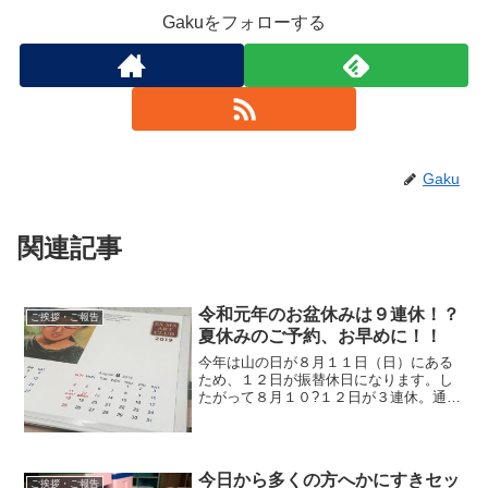
Gakuをフォローする
Gaku
関連記事
令和元年のお盆休みは９連休！？
ご挨拶・ご報告
夏休みのご予約、お早めに！！
今年は山の日が８月１１日（日）にある
ため、１２日が振替休日になります。し
たがって８月１０?１２日が３連休。通常
８月１３?１５日はお盆休みのところが多
い。企業によっては１６日が休みの日
も。で、８月１７、１８日が土日です。
８月１６日が休日か出勤日かによります
今日から多くの方へかにすきセッ
が、８月１０日から８月１８日まで９連
ご挨拶・ご報告