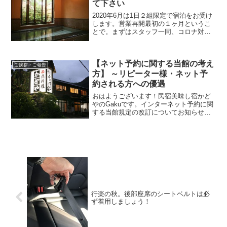
能性も残し、最終判断を来週中に行いた
て下さい
いと思います。
2020年6月は1日２組限定で宿泊をお受け
します。営業再開最初の１ヶ月というこ
とで。まずはスタッフ一同、コロナ対策
やソーシャルディスタンスがしっかり保
てるかの確認の意味もあり、確実に対応
させていただける組数から、ということ
【ネット予約に関する当館の考え
で２組でスタートします。勿論、だから
ご挨拶・ご報告
と言って貸切料金、UP料金はありませ
方】 ～リピーター様・ネット予
ん。平時の価格です。
約される方への優遇
おはようございます！民宿美味し宿かど
やのGakuです。インターネット予約に関
する当館規定の改訂についてお知らせい
たします。現在公式サイトに書かれてい
る内容については10年近く前に掲載した
ものです。「ネット予約に関する当館の
考え方」常連様・ネ...
行楽の秋。後部座席のシートベルトは必
ず着用しましょう！