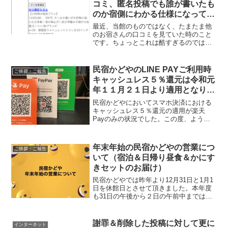
コミ、匿名投稿でも誰が書いたも
のか宿側にわかる仕様になってい
るってご存知ですか？
最近、当館のものではなく、たまたま他
のお宿さんの口コミを見ていた時のこと
です。ちょっとこれは酷すぎるのではな
いか、匿名だから何を書いても良いとい
うものでもないのに、と感じた内容だっ
たんですね。楽天トラベル等ほとんどの
民宿かどやのLINE PAYご利用時
ご挨拶・ご報告
予約サイトでの口コミは、匿名投稿でも
キャッシュレス５％還元は令和元
誰が書いたものか宿側にわかる仕様にな
年１１月２１日より適用となりま
っています。
す
民宿かどやにおいてスマホ決済における
キャッシュレス５％還元の適用が楽天
Payのみの状況でした。この度、ようや
くOrigami Payは１１月１１日より、Line
Payは１１月２１日より５％還元適用と
なります。Paypayは現時点で申請中、適
年末年始の民宿かどやの営業につ
ご挨拶・ご報告
用日の連絡待ちの状態です。こちらはも
いて（宿泊＆日帰り昼食＆かにす
うしばらくお待ち下さい。
きセットのお届け）
民宿かどやでは昨年より12月31日と1月1
日を休館日とさせて頂きました。本年度
も31日の午後から２日の午前中までは休
館となります。また、年末年始および
１、2月の日帰り昼食はしておりません。
お問い合わせいただいてもお受けできま
謝罪＆削除した投稿に対して更に
インターネット