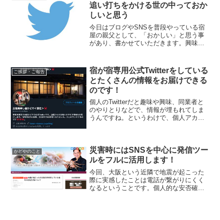
せんのでご了承下さい。
追い打ちをかける世の中っておか
しいと思う
今日はブログやSNSを普段やっている宿
屋の親父として、「おかしい」と思う事
があり、書かせていただきます。興味の
ない方はスルーして下さい。人の失敗、
過ちをむやみに広げない、もっとゆるー
い社会であってほしいな。そんな風に感
宿が宿専用公式Twitterをしている
ご挨拶・ご報告
じ、思わず自分の考えを書かせてもらい
とたくさんの情報をお届けできる
ました。
のです！
個人のTwitterだと趣味や興味、同業者と
のやりとりなどで、情報が埋もれてしま
うんですね。というわけで、個人アカウ
ントとは別に民宿かどやの公式Twitterア
カウントを作成した次第です。
災害時にはSNSを中心に発信ツー
かどやのこと
ルをフルに活用します！
今回、大阪という近隣で地震が起こった
際に実感したことは電話が繋がりにくく
なるということです。個人的な安否確認
であればLINEが有効でしょうが、当館の
ような宿泊施設の場合、様々な発信ツー
ルを活用して情報提供させていただかな
いといけないな、ということを改めて感