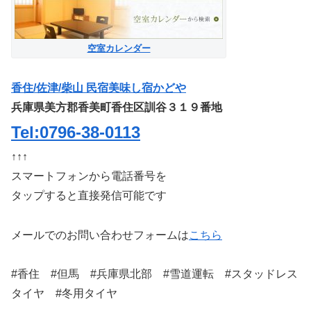
空室カレンダー
香住/佐津/柴山 民宿美味し宿かどや
兵庫県美方郡香美町香住区訓谷３１９番地
Tel:0796-38-0113
↑↑↑
スマートフォンから電話番号を
タップすると直接発信可能です
メールでのお問い合わせフォームは
こちら
#香住 #但馬 #兵庫県北部 #雪道運転 #スタッドレス
タイヤ #冬用タイヤ