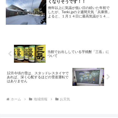
くなりそうです！！
大寒波が来た時にまとまった雪が降ると
いう感じです。
例年以上に気温が低い日の続いた年初で
したが、Tenki.jpの２週間天気「兵庫県」
よると、１月１４日に最高気温が１４度
まで一気に上がります。緊急事態宣言で
お客様のキャンセルが増えていますが、
寒波に合わせるという意味でもこの年明
けの出控えは正解だったかもしれませ
ん。
当館でお出ししている芋焼酎「三岳」に
ついて
12月今頃の雪は、スタッドレスタイヤで
あれば、深く心配するほどの雪道運転で
はありません
ホーム
地域情報
お天気