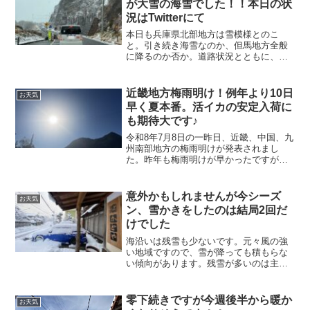
が大雪の海雪でした！！本日の状
況はTwitterにて
本日も兵庫県北部地方は雪模様とのこ
と。引き続き海雪なのか、但馬地方全般
に降るのか否か。道路状況とともに、朝
から列車の運行が気になりますが、こん
な時は当館の公式Twitterにて随時お知ら
せしますので、ぜひご確認下さい。
近畿地方梅雨明け！例年より10日
お天気
早く夏本番。活イカの安定入荷に
も期待大です♪
令和8年7月8日の一昨日、近畿、中国、九
州南部地方の梅雨明けが発表されまし
た。昨年も梅雨明けが早かったですが、
今年も例年より1１日早い、スピード梅雨
明けとなりました。梅雨が明け、雨の心
配がなくなるこれからの時期は、活イカ
意外かもしれませんが今シーズ
お天気
の安定した水揚げが大きく期待できま
ン、雪かきをしたのは結局2回だ
す！
けでした
海沿いは残雪も少ないです。元々風の強
い地域ですので、雪が降っても積もらな
い傾向があります。残雪が多いのは主に
山沿いの地域です。今シーズンも雪かき
をしたのは2回程度、というとビックリさ
れることが。元々、毎日のように降り続
零下続きですが今週後半から暖か
お天気
く、というよりも、シーズン中に数回、