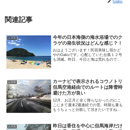
Gaku
関連記事
今年の日本海側の海水浴場でのク
お天気
ラゲの発生状況はどんな感じ？！
おはようございます！民宿美味し宿かど
やのGakuです。心配していた台風１２号
も消滅。昨日、今日と海は荒れるので
は？！と心配していましたが取り越し苦
労に終わりました。（＾o＾）Tenki.jpに
て記念のスクリーンショット。台風が消
滅するとこん...
カーナビで表示されるコウノトリ
お天気
但馬空港経由でのルートは降雪時
避けた方が良い
12月、お正月と全く降らなかったのにこ
こにきて週末2週連続での雪。時期も量も
もうちょっと分散して頂きたいですねｆ
＾＾；昨日の朝、月も見られました！お
はようございます！民宿美味し宿かどや
のガクです。積雪シーズン、凍結・雪道
昨日は香住を中心に但馬海岸だけ
お天気
運転に注意しなければ...