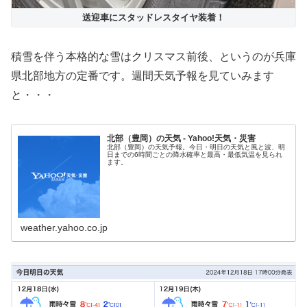
送迎車にスタッドレスタイヤ装着！
積雪を伴う本格的な雪はクリスマス前後、というのが兵庫
県北部地方の定番です。週間天気予報を見ていみます
と・・・
北部（豊岡）の天気 - Yahoo!天気・災害
北部（豊岡）の天気予報。今日・明日の天気と風と波、明
日までの6時間ごとの降水確率と最高・最低気温を見られ
ます。
weather.yahoo.co.jp