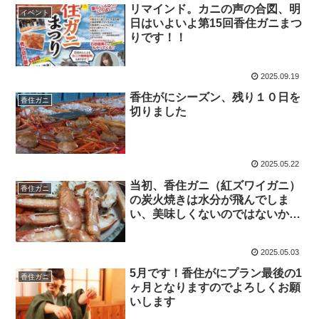
リマインド。カニの声の合図、明
イベント
日はいよいよ第15回香住ガニまつ
りです！！
2025.09.19
香住がにシーズン、残り１０日を
香住ガニ
切りました
2025.05.22
当初、香住ガニ（紅ズワイガニ）
香住ガニ
の炭火焼きは水分が飛んでしま
い、美味しくないのではないかと
思っていました
2025.05.03
5月です！香住がにプラン最後の1
香住ガニ
ヶ月となりますのでよろしくお願
いします