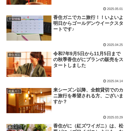
2025.05.01
香住ガニでカニ旅行！！いよいよ
空室情報
明日からゴールデンウイークスタ
ートです♪
2025.04.25
令和7年9月5日から11月5日まで
香住ガニ
の秋季香住がにプランの販売をス
タートしました
2025.04.14
来シーズン以降、全館貸切でのカ
松葉ガニ
ニ旅行を希望される方、ございま
すか？
2025.03.29
香住がに（紅ズワイガニ）は、松
香住ガニ