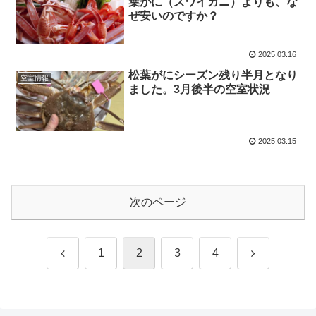
葉がに（ズワイガニ）よりも、な
ぜ安いのですか？
2025.03.16
松葉がにシーズン残り半月となり
空室情報
ました。3月後半の空室状況
2025.03.15
次のページ
前
次
1
2
3
4
へ
へ