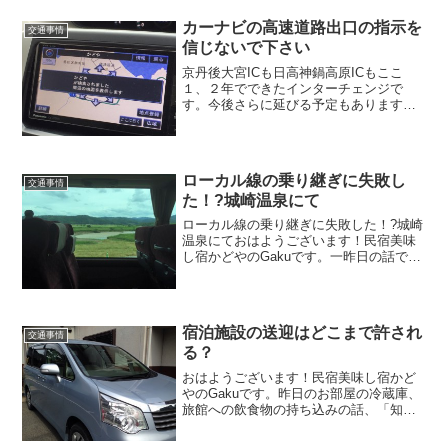
にも木屋町小路にも近く、駅へも温泉寺
へもどちらへも徒歩圏内。ちょうど中心
カーナビの高速道路出口の指示を
交通事情
に位置しています。今年から最初の1時間
信じないで下さい
無料が30分無料に変更になりました。但
し、外湯利用の場合はこれまで同様1時間
京丹後大宮ICも日高神鍋高原ICもここ
無料です。
１、２年でできたインターチェンジで
す。今後さらに延びる予定もあります。
現時点で最も当館や香住、城崎温泉に近
いインターチェンジとなりますが、新し
くできたインターチェンジであるがため
に、新規のカーナビには反映されていな
ローカル線の乗り継ぎに失敗し
い場合が多いです。カーナビを信じない
交通事情
た！?城崎温泉にて
で下さい。
ローカル線の乗り継ぎに失敗した！?城崎
温泉にておはようございます！民宿美味
し宿かどやのGakuです。一昨日の話で
す。豊岡市商工会館でセミナーを受講す
るために列車でJR佐津駅から江原駅（豊
岡駅の次の駅）へ向かいました。その時
の失敗談をお話しし...
宿泊施設の送迎はどこまで許され
交通事情
る？
おはようございます！民宿美味し宿かど
やのGakuです。昨日のお部屋の冷蔵庫、
旅館への飲食物の持ち込みの話、「知ら
なかった～」というお声を多数頂きまし
た。そうなんです！自分の業界では常識