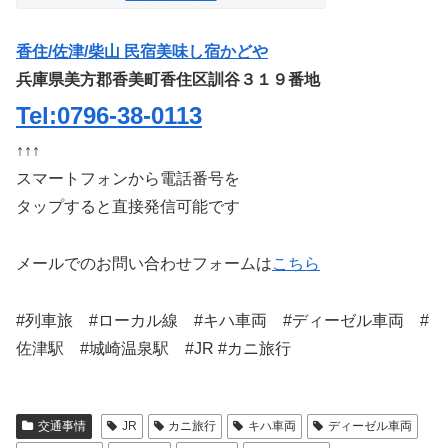
香住/佐津/柴山 民宿美味し宿かどや
兵庫県美方郡香美町香住区訓谷３１９番地
Tel:0796-38-0113
↑↑↑
スマートフォンから電話番号を
タップすると直接発信可能です
メールでのお問い合わせフォームは
こちら
#列車旅 #ローカル線 #キハ車両 #ディーゼル車両 #
佐津駅 #城崎温泉駅 #JR #カニ旅行
交通事情
JR
カニ旅行
キハ車両
ディーゼル車両