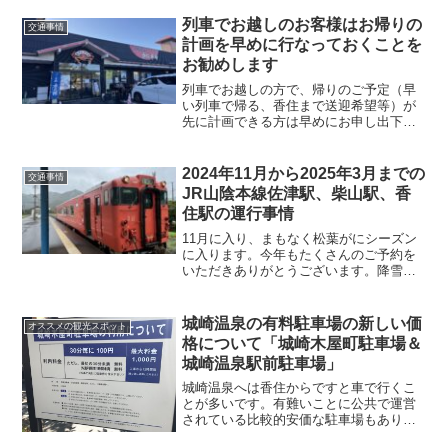
列車でお越しのお客様はお帰りの
交通事情
計画を早めに行なっておくことを
お勧めします
列車でお越しの方で、帰りのご予定（早
い列車で帰る、香住まで送迎希望等）が
先に計画できる方は早めにお申し出下さ
い。早くお知らせいただいた方の段取り
が優先となりますので、よろしくお願い
します。
2024年11月から2025年3月までの
交通事情
JR山陰本線佐津駅、柴山駅、香
住駅の運行事情
11月に入り、まもなく松葉がにシーズン
に入ります。今年もたくさんのご予約を
いただきありがとうございます。降雪時
期に限らず、11月より多くのお客様にお
越しの際の手段としてJRを選択していた
だいているお客様もたくさんいらっしゃ
城崎温泉の有料駐車場の新しい価
オススメの観光スポット
います。この冬、JRでお越しのお客様に
格について「城崎木屋町駐車場＆
列車の運行状況について説明させていた
城崎温泉駅前駐車場」
だきます。
城崎温泉へは香住からですと車で行くこ
とが多いです。有難いことに公共で運営
されている比較的安価な駐車場もありま
す。私のお勧めは木屋町駐車場。一の湯