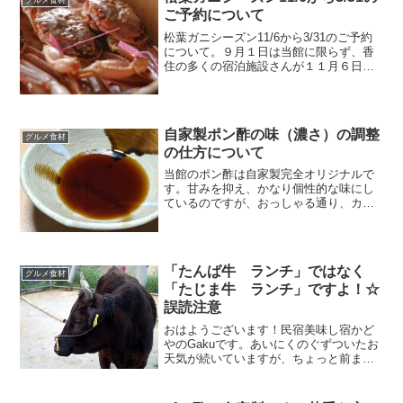
ちなみになぜ解禁は１１月...
ご予約について
松葉ガニシーズン11/6から3/31のご予約
について。９月１日は当館に限らず、香
住の多くの宿泊施設さんが１１月６日か
らの松葉ガニシーズンの予約をスタート
する日です。
自家製ポン酢の味（濃さ）の調整
グルメ食材
の仕方について
当館のポン酢は自家製完全オリジナルで
す。甘みを抑え、かなり個性的な味にし
ているのですが、おっしゃる通り、カニ
の甘さをしっかり感じられるようにあえ
て甘さを抑えているのが特徴です。やや
濃いめに作っているのは、鍋の出汁で薄
めて調整していただけるようにしている
「たんば牛 ランチ」ではなく
為です。
グルメ食材
「たじま牛 ランチ」ですよ！☆
誤読注意
おはようございます！民宿美味し宿かど
やのGakuです。あいにくのぐずついたお
天気が続いていますが、ちょっと前まで
の雪模様は何処へやら、暖かい日が続い
ています。春のお出かけシーズン真っ只
中ですね♪そんな陽気の影響でしょうか。