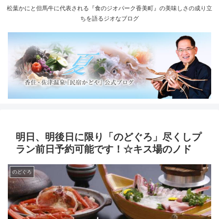
松葉かにと但馬牛に代表される『食のジオパーク香美町』の美味しさの成り立
ちを語るジオなブログ
明日、明後日に限り「のどぐろ」尽くしプ
ラン前日予約可能です！☆キス場のノド
のどぐろ