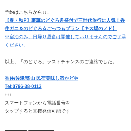
予約はこちらから↓↓↓
【春・秋P】豪華のどぐろ舟盛付で三世代旅行に人気！香
住ガニ＆のどぐろ☆ごっつぉプラン【キス場のノド】
※宿泊のみ、日帰り昼食は開催しておりませんのでご了承
ください。
以上、「のどぐろ」ラストチャンスのご連絡でした。
香住/佐津/柴山 民宿美味し宿かどや
Tel:0796-38-0113
↑↑↑
スマートフォンから電話番号を
タップすると直接発信可能です