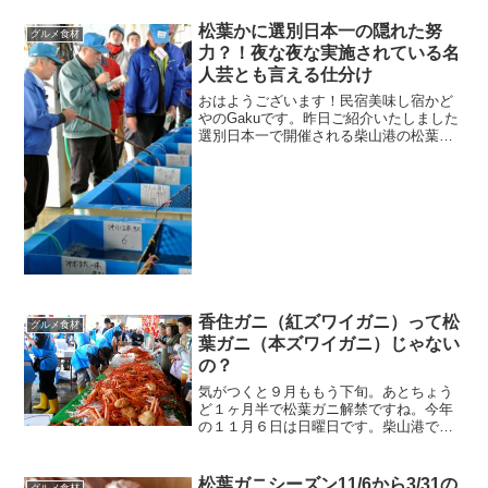
松葉かに選別日本一の隠れた努
グルメ食材
力？！夜な夜な実施されている名
人芸とも言える仕分け
おはようございます！民宿美味し宿かど
やのGakuです。昨日ご紹介いたしました
選別日本一で開催される柴山港の松葉ガ
ニの競り。細かい選別の裏にはしっかり
とした目利きがあるわけです。そんな仕
分けは朝の競りにあわせて深夜行われま
す。以前、深夜の４時...
香住ガニ（紅ズワイガニ）って松
グルメ食材
葉ガニ（本ズワイガニ）じゃない
の？
気がつくと９月ももう下旬。あとちょう
ど１ヶ月半で松葉ガニ解禁ですね。今年
の１１月６日は日曜日です。柴山港で開
催される初セリまつり、実際の競りの様
子も見られて楽しいですよ。日曜日です
のでたくさんの人出になるかも！！あ、
松葉ガニシーズン11/6から3/31の
グルメ食材