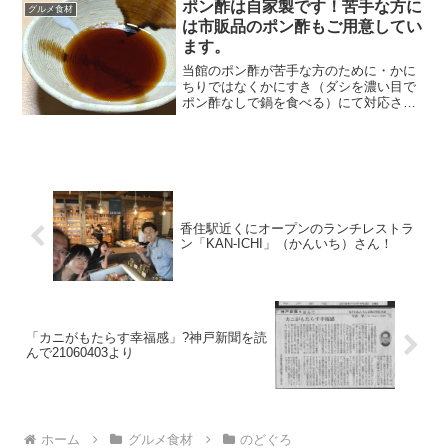
ポン酢は自家製です！苦手な方に
グルメ食材
「ランチ」というキ...
は市販品のポン酢もご用意してい
ます。
当館のポン酢が苦手な方のために・かに
ちりではなくかにすき（ダシを濃い目で
ポン酢なしで鍋を食べる）にて対応させ
ていただく。（できましたら前日まで
に、遅くともチェックインの際までにお
申し出下さい）・市販のポン酢をご用意
させていただく。という２点で対応させ
ていただきます。
香住駅近くにオープンのランチレストラ
ン「KAN-ICHI」（かんいち）さん！
「カニがもたらす幸福感」?神戸新聞を読
んで21060403より
ホーム
グルメ食材
のどぐろ