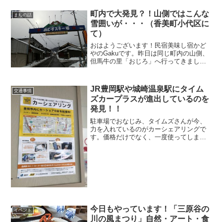
ても、海況が良ければスノーケリングは
実施しちゃいます♪今年は水温が高いた
町内で大発見？！山側ではこんな
まちの話
め、助かります！！おはよう...
雪囲いが・・・（香美町小代区に
て）
おはようございます！民宿美味し宿かど
やのGakuです。昨日は同じ町内の山側、
但馬牛の里「おじろ」へ行ってきまし
た。おじろの入り口同じ町内でも冬に行
くことは滅多にありません。海側の香住
にあってないもの。簡易的な家の雪囲い
JR豊岡駅や城崎温泉駅にタイム
交通事情
どうやら香美町の山側、...
ズカープラスが進出しているのを
発見！！
駐車場でおなじみ、タイムズさんが今、
力を入れているのがカーシェアリングで
す。価格だけでなく、一度使ってしまえ
ば利便性もハンパなく良さそうです。そ
んなカーシェアリングのタイムズカープ
ラスが城崎温泉駅、豊岡駅でご利用いた
だけるようになったのです！
今日もやっています！「三原谷の
イベント
川の風まつり」自然・アート・食