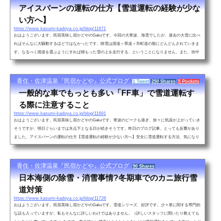
アイスバーンの運転の仕方【雪道運転の経験が少な
い方へ】
https://www.kasumi-kadoya.co.jp/blog/11671
おはようございます。民宿美味し宿かどやのGakuです。今回の大寒波、海雪でしたが、過去の大雪に比べ
ればそんなに大騒動するほどではなかったです。除雪は国道＞県道＞市町道の順にどんどんされていきま
す。なるべく国道を選ぶようにすれば積もった雪の上を走行する、ということになりません。また、街中
でも消雪機能（道路の真ん中から水が出ている）がしっかりしているところは雪が少ないです。安心して
下さい！消雪水のおかげで雪の少ないかどや前の町道それよりも最低気温の低さにビックリ！！国道途中
にある気温計が日中でもマイ...
香住・佐津温泉『民宿かどや』公式ブログ
1 Tweet
250 Shares
5 Pockets
一般的な車でもっとも多い「FF車」で雪道運転す
る際に注意すること
https://www.kasumi-kadoya.co.jp/blog/11691
おはようございます。民宿美味し宿かどやのGakuです。寒波のピークも過ぎ、徐々に気温が上がっていき
そうですが、明日ぐらいまでは氷点下となる日が続きそうです。昨日のブログ記事、とっても反響があり
ました。アイスバーンの運転の仕方【雪道運転の経験が少ない方へ】安全に雪道運転する方法、気になり
ますよね！私自身、昨日のブログを書くのにアイスバーンを撮りに行った際こけてしまい、足から血を流
すまでしたかいがありました←え日本海へのカニ旅行はお車でお越しの方が圧倒的に多いです。そんな皆
様にとってとても必要な情報で...
香住・佐津温泉『民宿かどや』公式ブログ
90 Shares
日本海側の除雪・消雪事情?冬期車でのカニ旅行雪
道対策
https://www.kasumi-kadoya.co.jp/blog/11726
おはようございます。民宿美味し宿かどやのGakuです。雪道シリーズ、好評です。少々車に関する専門的
な話も入っていますが、私もそんなに詳しいわけではありません。（詳しいスタッフに聞いたり教えても