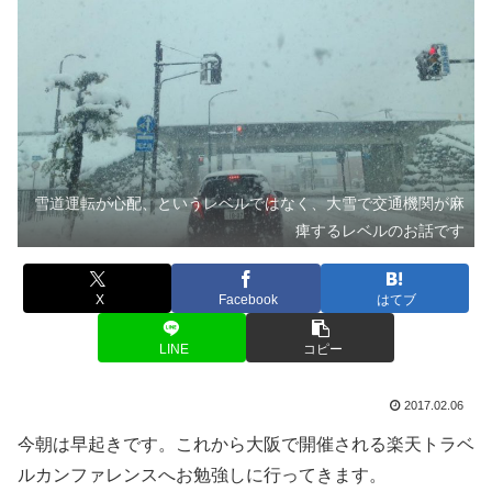
雪道運転が心配、というレベルではなく、大雪で交通機関が麻
痺するレベルのお話です
X
Facebook
はてブ
LINE
コピー
2017.02.06
今朝は早起きです。これから大阪で開催される楽天トラベ
ルカンファレンスへお勉強しに行ってきます。