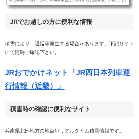
らいながら書いています♪）なので、車の細かい構造はよくわからないけど普段運転をしている方に、とり
あえず注意点を知ってもらえたらうれしいです。雪道の走り方、知っていて下さいね！さて、最近カニ旅
行をご検討されている都会のお客様は、日本海側の積雪事情を知らない方が思いの外多い、ということを
強く感じています。そこで今...
JRでお越しの方に便利な情報
積雪により、遅延等発生する場合があります。下記サイト
にて随時ご確認下さい。
JRおでかけネット「JR西日本列車運
行情報（近畿）」
積雪時の確認に便利なサイト
兵庫県北部地方の地点毎リアルタイム積雪情報です。