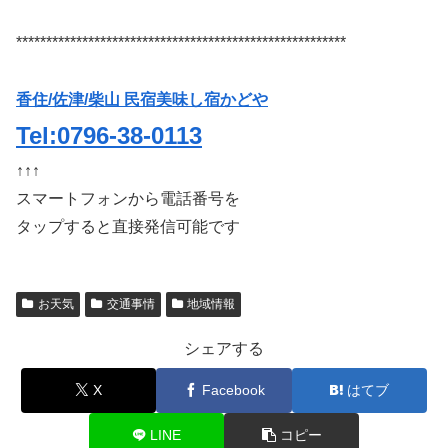
*******************************************************
香住/佐津/柴山 民宿美味し宿かどや
Tel:0796-38-0113
↑↑↑
スマートフォンから電話番号を
タップすると直接発信可能です
お天気
交通事情
地域情報
シェアする
X
Facebook
はてブ
LINE
コピー