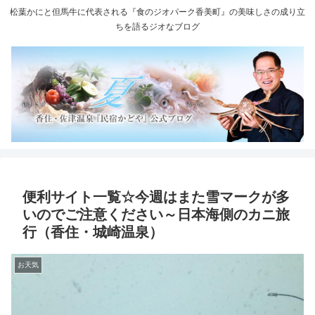
松葉かにと但馬牛に代表される『食のジオパーク香美町』の美味しさの成り立
ちを語るジオなブログ
便利サイト一覧☆今週はまた雪マークが多
いのでご注意ください～日本海側のカニ旅
行（香住・城崎温泉）
お天気