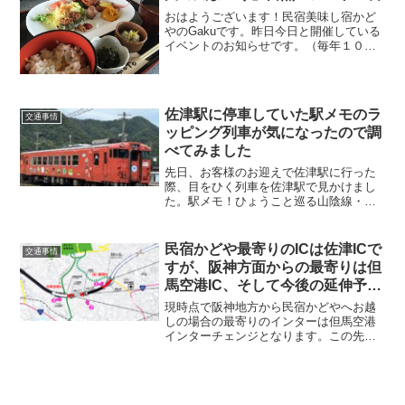
おはようございます！民宿美味し宿かど
やのGakuです。昨日今日と開催している
イベントのお知らせです。（毎年１０月
最後の土日開催です♪）三原谷の川の風ま
つり田舎の自然を感じながら、地域の人
たちが食べている食事とアートを愉しむ
ユニークなイベント...
佐津駅に停車していた駅メモのラ
交通事情
ッピング列車が気になったので調
べてみました
先日、お客様のお迎えで佐津駅に行った
際、目をひく列車を佐津駅で見かけまし
た。駅メモ！ひょうこと巡る山陰線・播
但線の旅、駅を対象とした位置ゲーム、
いわゆるトレイン旅（列車旅）を楽しむ
ためのアプリゲームの紹介です。
民宿かどや最寄りのICは佐津ICで
交通事情
すが、阪神方面からの最寄りは但
馬空港IC、そして今後の延伸予定
は。
現時点で阪神地方から民宿かどやへお越
しの場合の最寄りのインターは但馬空港
インターチェンジとなります。この先の
延伸も現在計画中です。令和6年秋には豊
岡道路〔但馬空港インターチェンジ～(仮)
豊岡インターチェンジ〕が開通予定で
す。