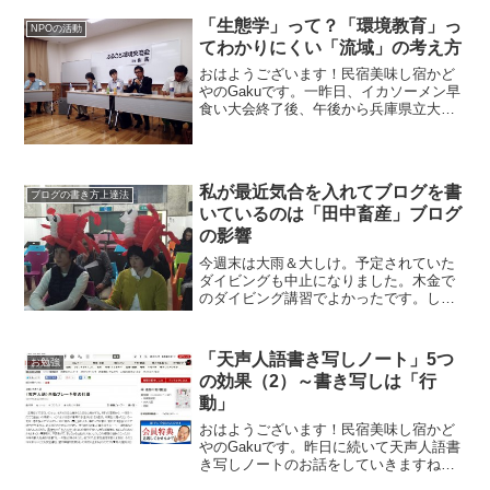
行です。2012年のアワード受賞施設はこ
「生態学」って？「環境教育」っ
ちら↓↓...
NPOの活動
てわかりにくい「流域」の考え方
おはようございます！民宿美味し宿かど
やのGakuです。一昨日、イカソーメン早
食い大会終了後、午後から兵庫県立大学
豊岡ジオ・コウノトリキャンパスにて開
催された「ふるさと環境交流会」に参加
してきました。コウノトリの郷公園内に
あります！基調講演と...
私が最近気合を入れてブログを書
ブログの書き方上達法
いているのは「田中畜産」ブログ
の影響
今週末は大雨＆大しけ。予定されていた
ダイビングも中止になりました。木金で
のダイビング講習でよかったです。しか
し！！最近改訂されたダイビング講習用
のテキスト。タンクのことはシリンダー
と言わないといけないらしい。窒素酔い
「天声人語書き写しノート」5つ
お勉強
のことはガス昏睡と言わな...
の効果（2）～書き写しは「行
動」
おはようございます！民宿美味し宿かど
やのGakuです。昨日に続いて天声人語書
き写しノートのお話をしていきますね。
皆さんもやってみませんか？私が感じた5