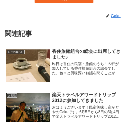
Gaku
関連記事
香住旅館組合の総会に出席してき
日々の暮らし
ました♪
昨日は香住の民宿・旅館のうち１５軒が
加入している香住旅館組合の総会でし
た。色々と興味深いお話を聞くことがで
きましたので、紹介させて頂きたいと思
います。
楽天トラベルアワードトリップ
お勉強
2012に参加してきました
おはようございます！民宿美味し宿かど
やのGakuです。6月5日から8日の3泊4日
で楽天トラベルアワードトリップ2012に
参加してきました。楽天トラベルでアワ
ード賞を受賞した施設が集まって行う旅