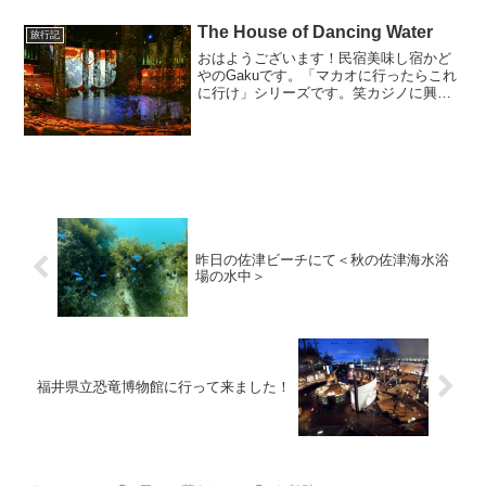
つの効果。 ・文章には伝わりやすい
「型」がある ・意外とひらがなが多い ・
The House of Dancing Water
旅行記
タイトルを考える...
おはようございます！民宿美味し宿かど
やのGakuです。「マカオに行ったらこれ
に行け」シリーズです。笑カジノに興味
ない人は特にオススメ！！The House of
Dancing Water私、この手のショー大好き
です。過去にパリのシルク・ド...
昨日の佐津ビーチにて＜秋の佐津海水浴
場の水中＞
福井県立恐竜博物館に行って来ました！