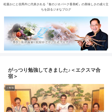
松葉かにと但馬牛に代表される『食のジオパーク香美町』の美味しさの成り立
ちを語るジオなブログ
がっつり勉強してきました♪＜エクスマ合
宿＞
お勉強