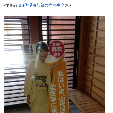
宿泊先は
山代温泉加賀の宿宝生亭
さん。