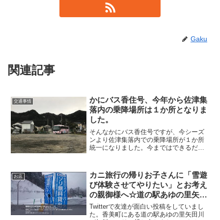
Gaku
関連記事
かにバス香住号、今年から佐津集
交通事情
落内の乗降場所は１か所となりま
した。
そんなかにバス香住号ですが、今シーズ
ンより佐津集落内での乗降場所が１か所
統一になりました。今まではできるだけ
お宿の近くでご乗降いただける。かどや
の場合は小学校横の４つ角、かどやの看
板が見えるところで乗降していただいて
カニ旅行の帰りお子さんに「雪遊
お店
いましたが、今年から集落のちょうどど
び体験させてやりたい」とお考え
真ん中、かどやからいうと佐津小学校を
の親御様へ☆道の駅あゆの里矢田
はさんで北側の更地にて乗降していただ
くことになりました。
川
Twitterで友達が面白い投稿をしていまし
た。香美町にある道の駅あゆの里矢田川