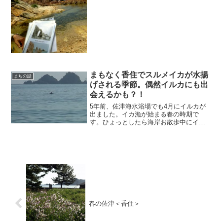
ってきました。香美町から西へ新温泉町
を挟んで2つ隣の町です♪鳥取砂丘の手
前、と言えばわかりやすいでしょうか。
ここの海岸もダイナ...
まもなく香住でスルメイカが水揚
まちの話
げされる季節。偶然イルカにも出
会えるかも？！
5年前、佐津海水浴場でも4月にイルカが
出ました。イカ漁が始まる春の時期で
す。ひょっとしたら海岸お散歩中にイル
カに出会えるかも！？ちょっと期待して
海辺のお散歩＆ドライブをしてみて下さ
いね。漁師さんには迷惑でしょうが。
春の佐津＜香住＞