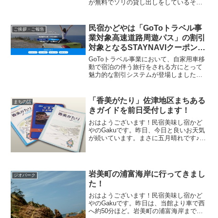
が無料でソリの貸し出しをしているそう
なのです。考えてみると思ったのです。
特に小さいお子さんのいらっしゃるお客
様。せっかくの雪。体験して帰りたいで
民宿かどやは「GoToトラベル事
ご挨拶・ご報告
すよね。まだお子さんが小さければスキ
業対象高速道路周遊パス」の割引
ー場へはちょっと行きにくい。道の駅で
対象となるSTAYNAVIクーポン発
無料でソリ遊び出来ればうれしいですよ
券宿泊施設です！
ね。
GoToトラベル事業において、自家用車移
動で宿泊の伴う旅行をされる方にとって
魅力的な割引システムが登場しました！
GoToトラベルキャンペーン期間中、２日
から４日間、高速道路が乗り放題の周遊
パスが販売になります。しかも、そのパ
「香美がたり」佐津地区まちある
まちの話
スが最大３５％引になります。
きガイドを前日受付します！
おはようございます！民宿美味し宿かど
やのGakuです。昨日、今日と良いお天気
が続いています。まさに五月晴れです♪こ
んなに良い天気が続いているのですか
ら、たくさんの方に田舎を散策して楽し
んでいただきたいです！佐津集落は今、
田植え直前さて、以前...
岩美町の浦富海岸に行ってきまし
ジオパーク
た！
おはようございます！民宿美味し宿かど
やのGakuです。昨日は、当館より車で西
へ約50分ほど。岩美町の浦富海岸まで行