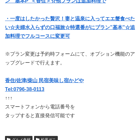
ン 基本P”＜香住＞☆他プランは追加料理で
・一度はしたかった贅沢！妻と温泉に入ってエエ蟹食べた
い☆夫婦水入らずの口福旅☆特選番がにプラン”基本”☆追
加料理でフルコースに変更可
※プラン変更は予約時フォームにて、オプション機能のア
ップグレードで行えます。
香住/佐津/柴山 民宿美味し宿かどや
Tel:0796-38-0113
↑↑↑
スマートフォンから電話番号を
タップすると直接発信可能です
グルメ食材
松葉ガニ