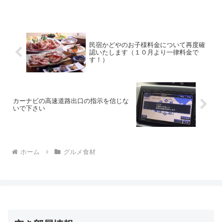
すか？朝もとても涼しいです♪おはようご
ざいます！民宿美味し宿かどやのガクで
す。気がつくと夏休みも...
民宿かどやのお子様料金について再度確
認いたします（１０月より一律料金で
す！）
カーナビの高速道路出口の指示を信じな
いで下さい
ホーム
グルメ食材