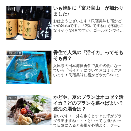
いも焼酎に「富乃宝山」が加わり
お酒
ました♪
おはようございます！民宿美味し宿かど
やのGakuです。「寒いですね」が枕詞に
なりそうな4月ですが、ゴールデンウイー
クに入り、ようやく最高予想気温が連日
20度前後となる日が続きそうです！こち
らを参照↓↓↓あったかい熱燗やお湯割りが
美味しかった...
香住で人気の「活イカ」ってそも
グルメ食材
そも何？
兵庫県の日本海側香住で夏の名物になっ
ている「活イカ」についておはようござ
います！民宿美味し宿かどやのGakuで
す。カニシーズンが終わりということ
で、当ブログも但馬牛や活イカのお話が
増えてきています。特に香住といえば海
産物。夏はイカが名物です...
かどや、夏のプランはオコゼ？活
おこぜ
イカ？どのプランを選べばよい？
連泊の場合は？
暑いです！！外を歩くとすぐに汗がダラ
ダラ出ますね・・・といっても海沿いっ
て日陰に入ると海風が心地よく、クーラ
ーなしでも快適に過ごせるってご存知で