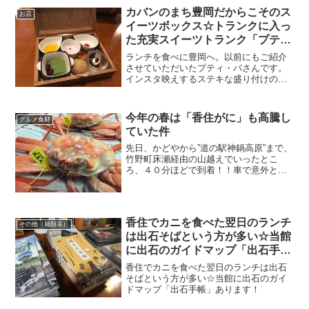
カバンのまち豊岡だからこそのス
お店
イーツボックス☆トランクに入っ
た充実スイーツトランク「プテ
ィ・パ」さん
ランチを食べに豊岡へ。以前にもご紹介
させていただいたプティ・バさんです。
インスタ映えするステキな盛り付けのラ
ンチも人気ですが、こちらのお店で有名
なのはたくさんのスイーツをちょっとず
つ詰め込んだ「スイーツトランク」で
今年の春は「香住がに」も高騰し
グルメ食材
す。カバンのまち豊岡ならではのスイー
ていた件
ツボックスです。
先日、かどやから”道の駅神鍋高原”まで、
竹野町床瀬経由の山越えでいったとこ
ろ、４０分ほどで到着！！車で意外と近
かった「道の駅神鍋高原」高原野菜と
か、お土産にオススメですよ♪おはようご
ざいます。民宿美味し宿かどやのガクで
す。６月に入り、活イカ...
香住でカニを食べた翌日のランチ
その他（麺類等）
は出石そばという方が多い☆当館
に出石のガイドマップ「出石手
帳」あります！
香住でカニを食べた翌日のランチは出石
そばという方が多い☆当館に出石のガイ
ドマップ「出石手帳」あります！