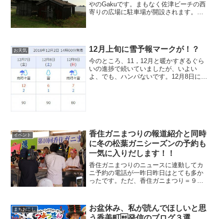
やのGakuです。まもなく佐津ビーチの西
寄りの広場に駐車場が開設されます。佐
津ビーチ駐車場予定場所の広場その広場
の海沿い。佐津ビーチの西側を中心に建
っているアンティークな小屋の数々。実
はこれ、船小屋なので...
12月上旬に雪予報マークが！？
お天気
今のところ、11，12月と暖かすぎるぐら
いの進捗で続いていましたが、いよい
よ、でも、ハンパないです。12月8日に雪
マークって！！普通積もるような雪が降
ってくるのは早い年でもクリスマスぐら
いです。前日の最高気温が12度。流石に
まだ地熱が温かいので降雪があっても積
もったりはせずすぐに消えてしまうと思
いますが・・・
香住ガニまつりの報道紹介と同時
イベント
に冬の松葉ガニシーズンの予約も
一気に入りだします！！
香住ガニまつりのニュースに連動してカ
ニ予約の電話が一昨日昨日はとても多か
ったです。ただ、香住ガニまつり＝９，
１０月のカニのイベントなのですが、
「カニ」というキーワードから１１月以
降の松葉ガニの予約が一気に入りだすと
お盆休み、私が読んでほしいと思
まちおこし
いうのが例年のパターンです。香住ガニ
う香美町発信のブログ３選