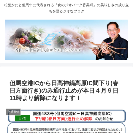
松葉かにと但馬牛に代表される『食のジオパーク香美町』の美味しさの成り立
ちを語るジオなブログ
但馬空港ICから日高神鍋高原IC間下り(春
日方面行き)のみ通行止めが本日４月９日
11時より解除になります！
交通事情