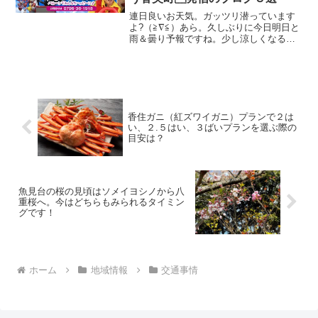
まつりのテレビ放送、新聞ニュースは、
冬の松葉ガニシーズンの予約開始の合図
連日良いお天気。ガッツリ潜っています
にもなっているんですね。
よ?（≧∇≦）あら。久しぶりに今日明日と
雨＆曇り予報ですね。少し涼しくなるか
な？おはようございます！民宿美味し宿
かどやのガクです。さて、お盆休み、帰
省されている方、旅行されている方、人
混みを避けて自宅でお...
香住ガニ（紅ズワイガニ）プランで２は
い、２.５はい、３ばいプランを選ぶ際の
目安は？
魚見台の桜の見頃はソメイヨシノから八
重桜へ。今はどちらもみられるタイミン
グです！
ホーム
地域情報
交通事情