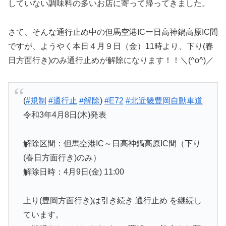
していない調味料の多いお店に寄って帰ってきました。
さて、そんな通行止め中の但馬空港ICー日高神鍋高原IC間
ですが、ようやく本日４月９日（金）11時より、下り(春
日方面行き)のみ通行止めが解除になります！！＼(^o^)／
(
#規制
#通行止
#解除
)
#E72
#北近畿豊岡自動車道
令和3年4月8日(木)発表
解除区間：但馬空港IC～日高神鍋高原IC間（下り
(春日方面行き)のみ）
解除日時：4月9日(金) 11:00
上り(豊岡方面行き)は引き続き 通行止め を継続し
ています。