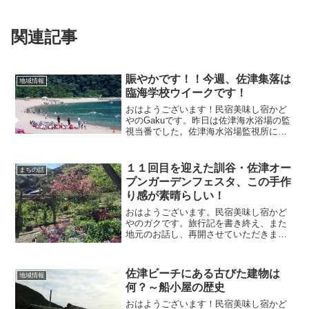
関連記事
賑やかです！！今週、佐津集落は
地域情報
臨海学校ウイークです！
おはようございます！民宿美味し宿かど
やのGakuです。昨日は佐津海水浴場の監
視当番でした。佐津海水浴場監視所にて
そんなにお客様はいらっしゃらなかっ
た？はい。確かに。一般のお客様はまば
らでした。今週は臨海学校ウイークなの
１１回目を迎えた訓谷・佐津オー
まちの話
です。39軒ある宿のう...
プンガーデンフェスタ、この手作
り感が素晴らしい！
おはようございます。民宿美味し宿かど
やのガクです。旅行記を書き終え、また
地元のお話し、再開させていただきま
す。今日は先週末、かどやのある佐津地
区で開催された訓谷・佐津オープンガー
デンのお話をさせていただきますね♪私の
佐津ビーチにある古びた建物は
地域情報
場合、土曜日はダイビング...
何？～船小屋の歴史
おはようございます！民宿美味し宿かど