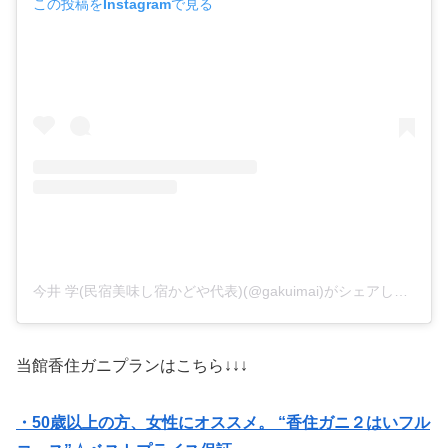
この投稿をInstagramで見る
今井 学(民宿美味し宿かどや代表)(@gakuimai)がシェアした投稿
当館香住ガニプランはこちら↓↓↓
・50歳以上の方、女性にオススメ。 “香住ガニ２はいフル