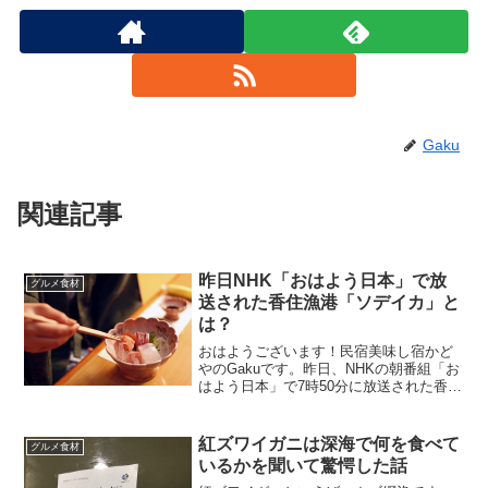
Gaku
関連記事
昨日NHK「おはよう日本」で放
グルメ食材
送された香住漁港「ソデイカ」と
は？
おはようございます！民宿美味し宿かど
やのGakuです。昨日、NHKの朝番組「お
はよう日本」で7時50分に放送された香住
漁港からの中継ご覧頂いてた方、いらっ
しゃいますか？今が旬「イカの王様」は
い！正式名称ソデイカ、地元香住では赤
紅ズワイガニは深海で何を食べて
グルメ食材
いか（アカイカ...
いるかを聞いて驚愕した話