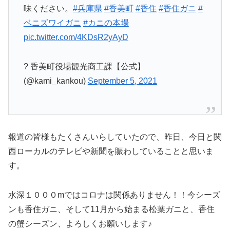
味ください。
#兵庫県
#香美町
#香住
#香住ガニ
#
ベニズワイガニ
#カニの本場
pic.twitter.com/4KDsR2yAyD
? 香美町役場観光商工課【公式】
(@kami_kankou)
September 5, 2021
報道の皆様もたくさんいらしていたので、昨日、今日と関
西ローカルのテレビや新聞を賑わしていることと思いま
す。
水深１０００mではコロナは関係ありません！！今シーズ
ンも香住ガニ、そして11月から始まる松葉ガニと、香住
の蟹シーズン、よろしくお願いします♪