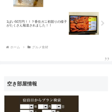
1ぱい50万円！！？香住ガニ初競りの様子
がたくさん報道されました！！
ホーム
グルメ食材
空き部屋情報