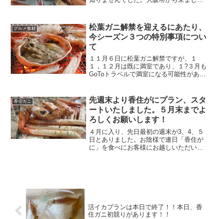
が、周りの人も知らない人が多いです
よ。」とのご意見をいただきました。う
ーん。まだまだ香住ガニ（紅ズワイガ
松葉ガニ解禁を迎えるにあたり、
グルメ食材
ニ）の存在がPRできていないことを実感
今シーズン３つの特別事項につい
します。
て
１１月６日に松葉ガニ解禁ですが、１
１，１２月は既に満室であり、１?３月も
GoToトラベルで満室になる可能性があり
ます。日帰り昼食は去年に続いて規模縮
小で。今シーズンはカニ相場が高騰する
可能性もある旨、ご承知下さい。
先週末より香住がにプラン、スタ
香住ガニ
ートいたしました。５月末までよ
ろしくお願いします！
４月に入り、先日最初の週末が3、4、５
日とありました。お陰様で連日「香住が
に」を食べにお客様にお越しいただいて
おります。早速、囲炉裏での炭火焼きの
写真をパシャリ。炭火で香ばしく、フワ
ッと焼き上がっています。もちろん、甲
羅みそ焼きもございます♪
活イカプランは本日で終了！！本日、香
住ガニ初競りがあります！！