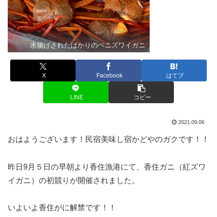
水揚げされたばかりのベニズワイガニ
X
Facebook
はてブ
LINE
コピー
2021.09.06
おはようございます！民宿美味し宿かどやのガクです！！
昨日9月５日の早朝より香住漁港にて、香住ガニ（紅ズワ
イガニ）の初競りが開催されました。
いよいよ香住がに解禁です！！