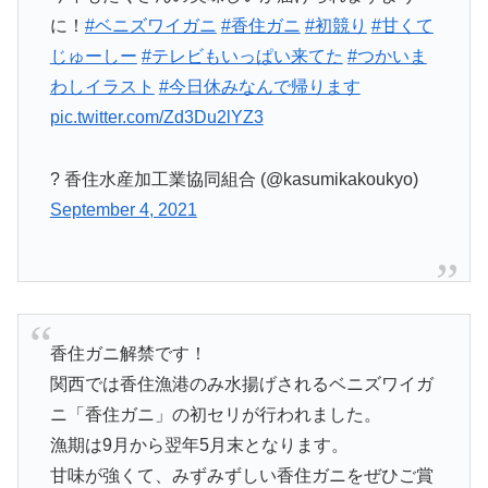
に！
#ベニズワイガニ
#香住ガニ
#初競り
#甘くて
じゅーしー
#テレビもいっぱい来てた
#つかいま
わしイラスト
#今日休みなんで帰ります
pic.twitter.com/Zd3Du2lYZ3
? 香住水産加工業協同組合 (@kasumikakoukyo)
September 4, 2021
香住ガニ解禁です！
関西では香住漁港のみ水揚げされるベニズワイガ
ニ「香住ガニ」の初セリが行われました。
漁期は9月から翌年5月末となります。
甘味が強くて、みずみずしい香住ガニをぜひご賞