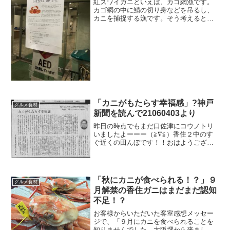
紅ズワイガニといえば、カゴ網漁です。
カゴ網の中に鯖の切り身などを吊るし、
カニを捕捉する漁です。そう考えると、
紅ズワイガニって魚を食べるんだな、と
思いがちです。もちろん、それだけでは
ありません。深海魚だとアゴゲンゲ、イ
カやエビ、プランクトンなども食べま
す。ただ、意外と多い食べ物があるそう
です。実は共食いが多いそうです。
「カニがもたらす幸福感」?神戸
グルメ食材
新聞を読んで21060403より
昨日の時点でもまだ口佐津にコウノトリ
いましたよーーー（≧∇≦）香住２中のす
ぐ近くの田んぼです！！おはようござい
ます。民宿美味し宿かどやのガクです。
まもなく２ヶ月ほど経ちますので、アー
カイブ＆備忘録の意味を込めて当ブログ
で紹介させていただきま...
「秋にカニが食べられる！？」９
グルメ食材
月解禁の香住ガニはまだまだ認知
不足！？
お客様からいただいた客室感想メッセー
ジで、「９月にカニを食べられることを
知りませんでした。大阪堺から来ました