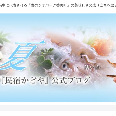
馬牛に代表される『食のジオパーク香美町』の美味しさの成り立ちを語