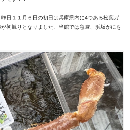
。昨日１１月６日の初日は兵庫県内に4つある松葉ガ
港が初競りとなりました。当館では急遽、浜坂がにを