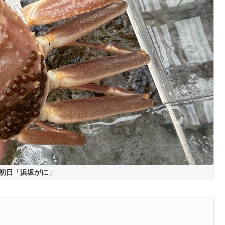
初日「浜坂がに」