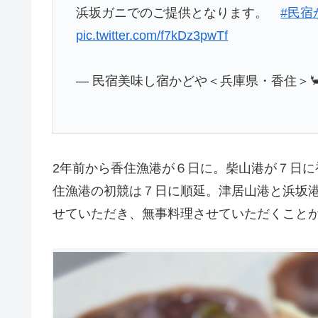
浜坂ガニでのご提供となります。
#民宿
pic.twitter.com/f7kDz3pwTf
— 民宿美味し宿かどや＜兵庫県・香住＞🦀 (@k
2年前から香住漁港が６日に。柴山港が７日
住漁港の初競は７日に順延。津居山港と浜坂
せていただき、無事料理させていただくこと