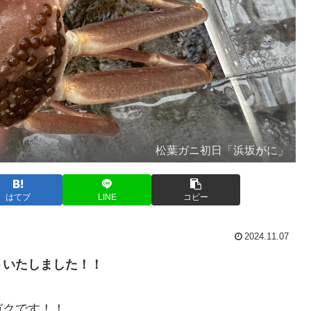
松葉ガニ初日「浜坂がに」
はてブ
LINE
コピー
2024.11.07
トいたしました！！
ガクです！！