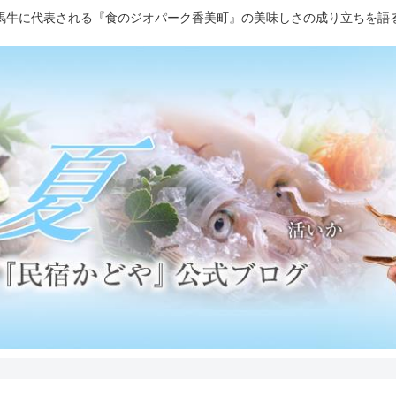
馬牛に代表される『食のジオパーク香美町』の美味しさの成り立ちを語