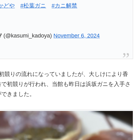
かどや
#松葉ガニ
#カニ解禁
asumi_kadoya)
November 6, 2024
に初競りの流れになっていましたが、大しけにより香
港で初競りが行われ、当館も昨日は浜坂ガニを入手さ
ができました。