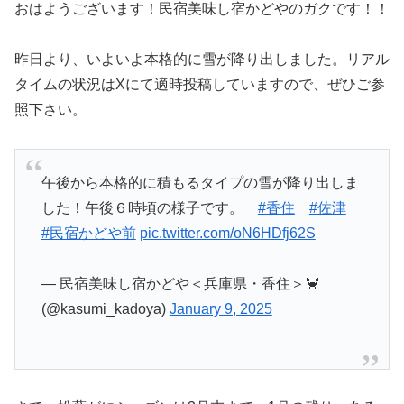
おはようございます！民宿美味し宿かどやのガクです！！
昨日より、いよいよ本格的に雪が降り出しました。リアル
タイムの状況はXにて適時投稿していますので、ぜひご参
照下さい。
午後から本格的に積もるタイプの雪が降り出しま
した！午後６時頃の様子です。
#香住
#佐津
#民宿かどや前
pic.twitter.com/oN6HDfj62S
— 民宿美味し宿かどや＜兵庫県・香住＞🦀
(@kasumi_kadoya)
January 9, 2025