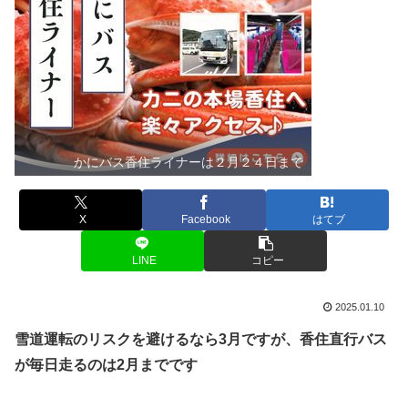
かにバス香住ライナーは２月２４日まで
X
Facebook
はてブ
LINE
コピー
2025.01.10
雪道運転のリスクを避けるなら3月ですが、香住直行バス
が毎日走るのは2月までです