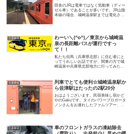
田舎のJRは電車ではなく気動車（ディー
ゼル車）であることが多いです。JR山陰
本線の場合、城崎温泉駅までは電化され
ていますが、それより下り、竹野、佐
津、柴山、香住、鎧、余部と電化されて
いません。駅も無人駅が多く、車掌さん
も一人のワンマン列車です。
わーい＼(^o^)／東京から城崎温
交通事情
泉の長距離バスが運行ですっ
て！！
私たち但馬（兵庫県北部）に住む者にと
ってうれしいお話ですが、関東の方で城
崎温泉や兵庫県北部地方に行ってみた
い、更にはかどやに来てみたい、という
方には朗報です。但馬（兵庫県北部）と
東京、東京ディズニーランド・シーを結
列車でとても便利☆城崎温泉駅か
交通事情
ぶ長距離バスの運行が８月よりスタート
ら佐津駅はたったの2駅20分
しました。２日で往復となります。
おはようございます。民宿美味し宿かど
やのGakuです。タイのパワーブロガータ
ノンさんをお連れしたファムツアー、今
日のブログが最終回です。そしてお知ら
せ。タノンさんのかどや滞在記のブログ
がアップされました！！Go Japan Wow
!!!何...
車のフロントガラスの凍結除去
交通事情
（霜取り）、出発前少し早めの暖