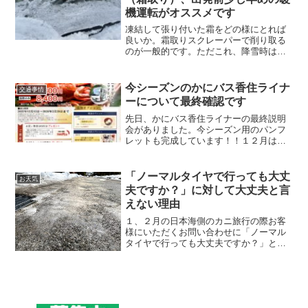
機運転がオススメです
凍結して張り付いた霜をどの様にとれば
良いか。霜取りスクレーパーで削り取る
のが一般的です。ただこれ、降雪時は大
変ですし、車に傷をつけないか、心配に
なってしまいます。少し時間がかかりま
すが、車のエアコンを入れ、フロントガ
今シーズンのかにバス香住ライナ
交通事情
ラス周りを温めるのがオススメです。
ーについて最終確認です
先日、かにバス香住ライナーの最終説明
会がありました。今シーズン用のパンフ
レットも完成しています！！１２月は１
３、１４日と２０、２１日の週末2回の往
復のみとなりますので、ご注意くださ
い。２０２６年１月９日往路より３月１
「ノーマルタイヤで行っても大丈
お天気
日復路までは、毎日運行となります。当
夫ですか？」に対して大丈夫と言
館最寄りの乗降場所は佐津駅となりま
えない理由
す。
１、２月の日本海側のカニ旅行の際お客
様にいただくお問い合わせに「ノーマル
タイヤで行っても大丈夫ですか？」とい
うものがあります。この問い合わせに対
して、1、２月に関しては全て「大丈夫で
はありません」と、私はお答えするよう
にしています。