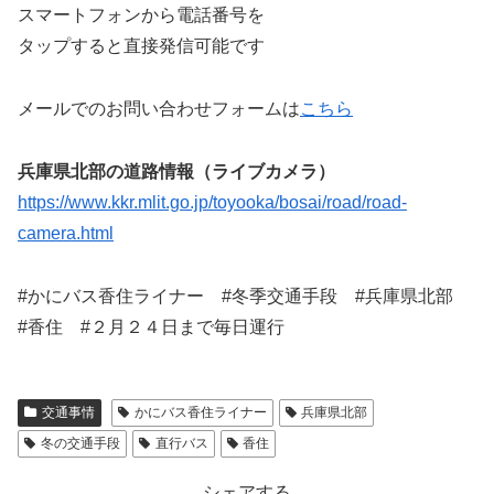
スマートフォンから電話番号を
タップすると直接発信可能です
メールでのお問い合わせフォームは
こちら
兵庫県北部の道路情報（ライブカメラ）
https://www.kkr.mlit.go.jp/toyooka/bosai/road/road-
camera.html
#かにバス香住ライナー #冬季交通手段 #兵庫県北部
#香住 #２月２４日まで毎日運行
交通事情
かにバス香住ライナー
兵庫県北部
冬の交通手段
直行バス
香住
シェアする