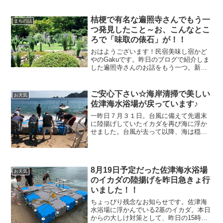
覧会2016※写真をクリックすると公式サ
イトに飛びます城崎オンパクだから、城
崎温泉でばかり開催されているというわ
桔梗で有名な遍照寺さんでもう一
まちの話
けではありません。豊...
つ発見したこと～お、こんなとこ
ろで「味取の俵石」が！！
おはようございます！民宿美味し宿かど
やのGakuです。昨日のブログで紹介しま
した遍照寺さんのお話をもう一つ。新聞
でも紹介されています。↓↓↓キキョウ１２
００株、香住の遍照寺で見ごろ昨日紹介
した訓谷の黒松を使ったオブジェ「蓮
ご安心下さい☆海岸清掃で美しい
お天気
鉢」に続いてもう一...
佐津海水浴場が戻っています♪
一昨日７月３１日。台風に備えて先週末
に陸揚げしていたイカダを再び海に浮か
せました。台風が去って以降、海は穏や
かになっているのですが、例年の今の時
期とは異なり、日中でもやや強めの北風
の日が続いています。
8月19日予定だった佐津海水浴場
お天気
のイカダの陸揚げを昨日急きょ行
いました！！
ちょっぴり残念なお知らせです。佐津海
水浴場に浮かんでいる2基のイカダ。本日
からの大しけ対策として、昨日の15時に