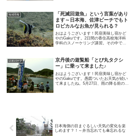
陸揚げいたしました！！イカダと同時に
スーパーマーブルも運びました。8月19日
まで予定していたイカダの設置とスーパ
「死滅回遊魚」という言葉があり
地域情報
ーマーブルの運営は昨日までとなりまし
ます～日本海、佐津ビーチでもト
た。ご了承下さい。
ロピカルなお魚が見られる？
おはようございます！民宿美味し宿かど
やのGakuです。2日間の香住高校海洋科
学科のスノーケリング講習。その中でと
てもユニークなお魚との出会いがありま
した。日本海では珍しい！！ハタタテダ
イの幼魚本来は南方系のお魚です。私自
京丹後の遊覧船「とび丸タクシ
ジオパーク
身、日本海側で見たの...
ー」に乗って来ました♪
おはようございます！民宿美味し宿かど
やのGakuです。愚図ついたお天気が続い
て来ましたね。5月27日、雨の降る前の日
に京丹後市へ行ってきました。ジオパー
クのシンポジウムに参加してきたのです
が午前中は京丹後市で近年始まった遊覧
船「とび丸タクシ...
日本海側の目まぐるしい天気の変化を楽
しめます？！～弁当忘れても傘忘れるな