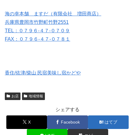
海の幸本舗 ますだ（有限会社 増田商店）
兵庫県豊岡市竹野町竹野2551
TEL：０７９６-４７-０７０９
FAX：０７９６-４７-０７８１
香住/佐津/柴山 民宿美味し宿かどや
お店
地域情報
シェアする
X
Facebook
はてブ