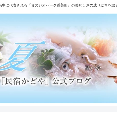
馬牛に代表される『食のジオパーク香美町』の美味しさの成り立ちを語