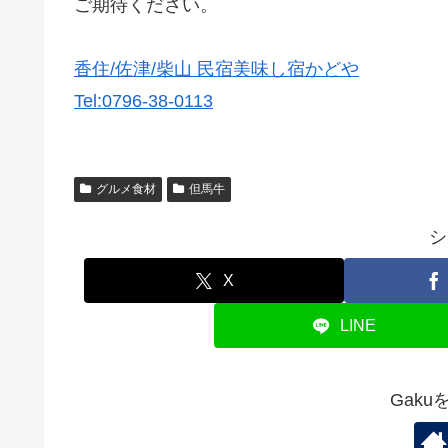
ご期待ください。
香住/佐津/柴山 民宿美味し宿かどや
Tel:0796-38-0113
グルメ食材
但馬牛
シ
X
LINE
Gak