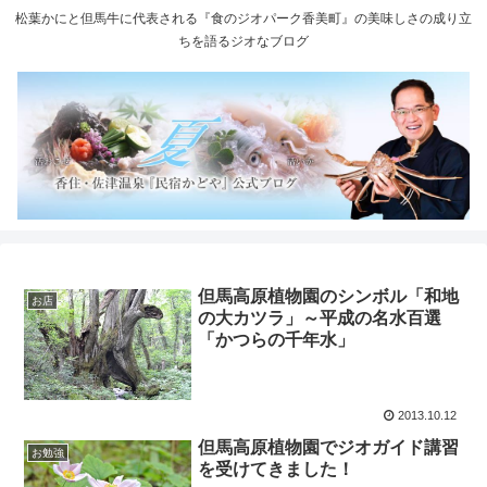
松葉かにと但馬牛に代表される『食のジオパーク香美町』の美味しさの成り立
ちを語るジオなブログ
但馬高原植物園のシンボル「和地
お店
の大カツラ」～平成の名水百選
「かつらの千年水」
2013.10.12
但馬高原植物園でジオガイド講習
お勉強
を受けてきました！