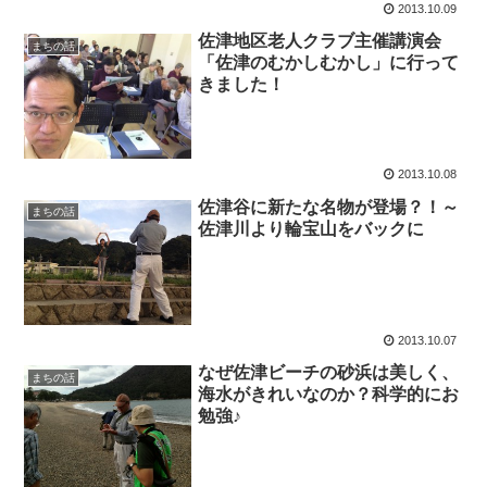
2013.10.09
佐津地区老人クラブ主催講演会
まちの話
「佐津のむかしむかし」に行って
きました！
2013.10.08
佐津谷に新たな名物が登場？！～
まちの話
佐津川より輪宝山をバックに
2013.10.07
なぜ佐津ビーチの砂浜は美しく、
まちの話
海水がきれいなのか？科学的にお
勉強♪