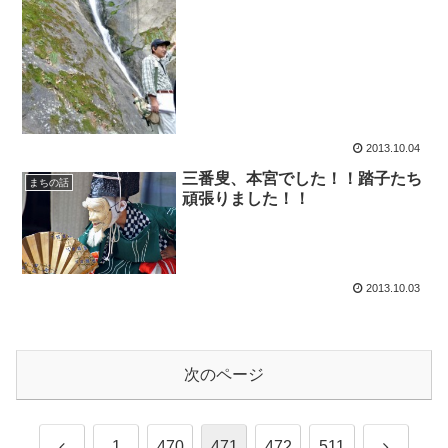
2013.10.04
三番叟、本宮でした！！踏子たち
まちの話
頑張りました！！
2013.10.03
次のページ
前
次
1
470
471
472
511