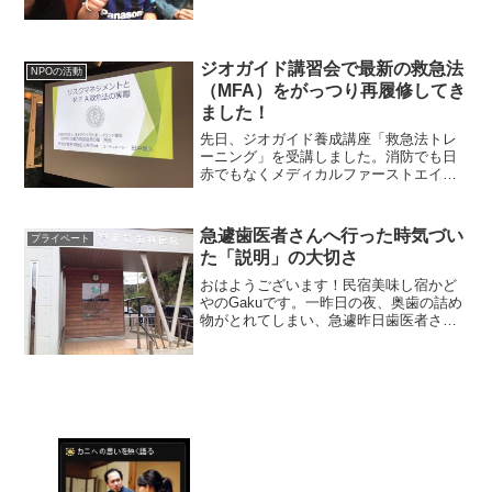
近づきパシャリ。こっちに向かってきた
らどうしよう、とこわごわと撮影しまし
た。おはようございます。民宿美味し宿
かどやのガクです。先週の...
ジオガイド講習会で最新の救急法
NPOの活動
（MFA）をがっつり再履修してき
ました！
先日、ジオガイド養成講座「救急法トレ
ーニング」を受講しました。消防でも日
赤でもなくメディカルファーストエイド
（MFA）というアメリカ由来の救急法。
救急法は５年おきに更新されます。今回
の講習は２０１５年に更新された最新情
急遽歯医者さんへ行った時気づい
プライベート
報に基づいた内容でしていただきまし
た「説明」の大切さ
た。
おはようございます！民宿美味し宿かど
やのGakuです。一昨日の夜、奥歯の詰め
物がとれてしまい、急遽昨日歯医者さん
へ行ってきました。香住には歯医者さん
はたくさんありますが、今回お伺いした
ところは2007年に開業されたお若い院長
さんがされている...