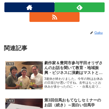
Gaku
関連記事
劇作家＆豊岡市参与平田オリザさ
お勉強
んのお話を聞いて教育・地域振
興・ビジネスに演劇はマストと思
った件
3連休が終わりました。今年の秋はお休み
の日並びが悪いですね。去年はもっとお
休みが多かったのに・・・台風も近づい
ていますが、今日からお仕事の皆様、今
週もファイトです！！連日紅ガニ（香住
ガニ）焼いています！！おはようござい
第3回但馬おもてなしセミナーの
お勉強
ます！民宿美味し宿かど...
お話（続き）～面白い但馬学