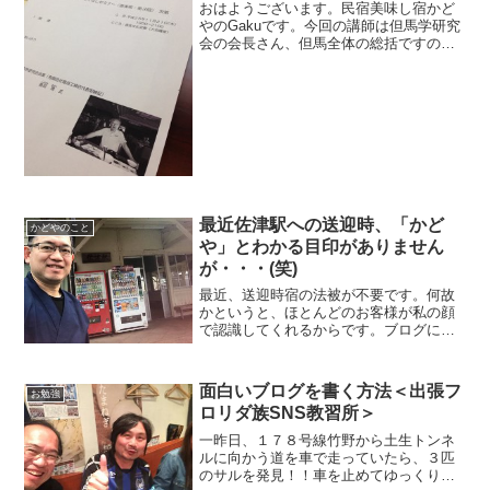
おはようございます。民宿美味し宿かど
やのGakuです。今回の講師は但馬学研究
会の会長さん、但馬全体の総括ですので
話が多岐にわたります。但馬おもてなし
セミナーレジュメ基本的には既に発刊さ
れている「ザ・たじま」という書籍に沿
って解説して頂いてい...
最近佐津駅への送迎時、「かど
かどやのこと
や」とわかる目印がありません
が・・・(笑)
最近、送迎時宿の法被が不要です。何故
かというと、ほとんどのお客様が私の顔
で認識してくれるからです。ブログにも
ホームページにも、パンフレットにも、
ニュースレターにも私の顔が載っている
ため、お客様は宿名よりも私の顔の方を
面白いブログを書く方法＜出張フ
お勉強
覚えていて下さっています。
ロリダ族SNS教習所＞
一昨日、１７８号線竹野から土生トンネ
ルに向かう道を車で走っていたら、３匹
のサルを発見！！車を止めてゆっくりと