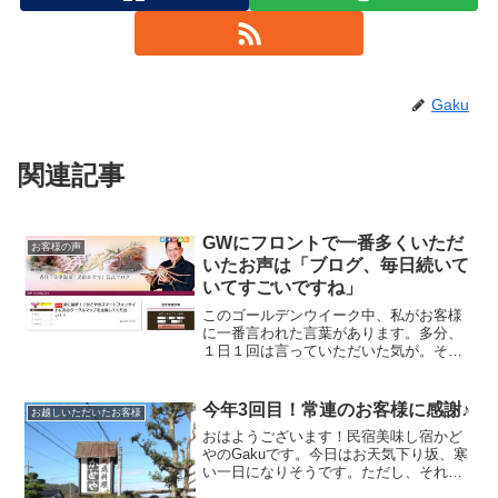
Gaku
関連記事
GWにフロントで一番多くいただ
お客様の声
いたお声は「ブログ、毎日続いて
いてすごいですね」
このゴールデンウイーク中、私がお客様
に一番言われた言葉があります。多分、
１日１回は言っていただいた気が。それ
が「ブログ、読んでます」「毎日、ブロ
グ更新されていてすごいですね！」大体
この２つをセットで。そんな中で、より
今年3回目！常連のお客様に感謝♪
お越しいただいたお客様
具体的な質問をされたこともあります。
おはようございます！民宿美味し宿かど
どうしたら毎日ブログが書けるんです
やのGakuです。今日はお天気下り坂、寒
か？というストレートな質問です。
い一日になりそうです。ただし、それは
かに鍋の美味しい一日という言い方もで