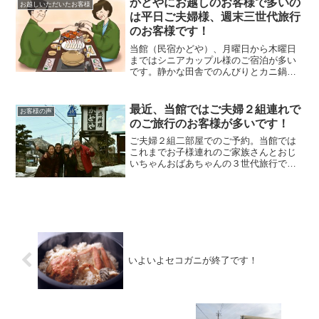
かどやにお越しのお客様で多いの
やくドンドン描き上げ...
お越しいただいたお客様
は平日ご夫婦様、週末三世代旅行
のお客様です！
当館（民宿かどや）、月曜日から木曜日
まではシニアカップル様のご宿泊が多い
です。静かな田舎でのんびりとカニ鍋と
温泉をお愉しみいただく。お帰りの際、
良く頂く言葉があるんです。「次回は孫
を連れて皆で来るよ」って。そのため、
最近、当館ではご夫婦２組連れで
お客様の声
週末はその通りにお越しいただいた三世
のご旅行のお客様が多いです！
代旅行のお客様が多いです。
ご夫婦２組二部屋でのご予約。当館では
これまでお子様連れのご家族さんとおじ
いちゃんおばあちゃんの３世代旅行での
ご夫婦２組というお客様が多かったで
す。今も春・夏・冬休みや週末は多いで
す。ところが最近、同じぐらいの年齢の
ご夫婦さん二組、というご旅行が増えて
きています。
いよいよセコガニが終了です！