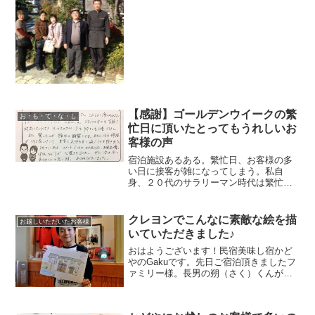
きます。かにすき、かにちり、かにしゃ
ぶ。冬はカニ鍋が「いいね！」昨日はと
てもよいお天気、チェ...
【感謝】ゴールデンウイークの繁
お・も・て・な・し
忙日に頂いたとってもうれしいお
客様の声
宿泊施設あるある。繁忙日、お客様の多
い日に接客が雑になってしまう。私自
身、２０代のサラリーマン時代は繁忙期
にしかお休みがとれませんでした。なの
で、繁忙期に旅行をする経験もたくさん
しています。大渋滞の中激混みの観光地
クレヨンでこんなに素敵な絵を描
お越しいただいたお客様
へ行き、疲れて宿に到着。でも、宿の皆
いていただきました♪
さんもいつも以上に忙しそう。混んでる
わ、料金高いわ、それでいて接客が良く
おはようございます！民宿美味し宿かど
ない。
やのGakuです。先日ご宿泊頂きましたフ
ァミリー様。長男の朔（さく）くんがす
ごいんです。食事中スケッチブックとク
レヨンを取り出し・・・色鉛筆ではなく
クレヨンなのがカッコいいですね！すば