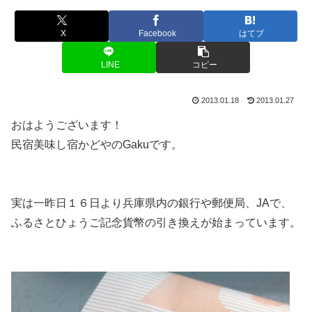
X
Facebook
はてブ
LINE
コピー
2013.01.18
2013.01.27
おはようございます！
民宿美味し宿かどやのGakuです。
実は一昨日１６日より兵庫県内の銀行や郵便局、JAで、
ふるさとひょうご記念貨幣の引き換えが始まっています。