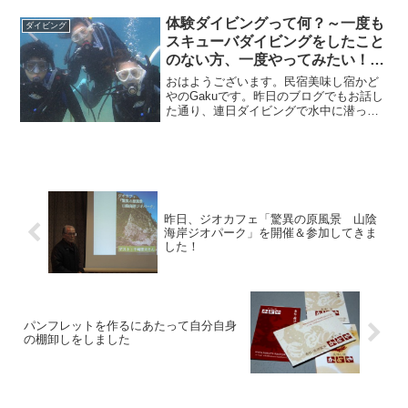
ですよね。
体験ダイビングって何？～一度も
ダイビング
スキューバダイビングをしたこと
のない方、一度やってみたい！と
思っている方へ
おはようございます。民宿美味し宿かど
やのGakuです。昨日のブログでもお話し
た通り、連日ダイビングで水中に潜って
います。私が主に担当しているのは既に
ダイビングライセンスを取得された方の
ガイドダイビングです。水中を案内し、
珍しいお魚や生態を紹...
昨日、ジオカフェ「驚異の原風景 山陰
海岸ジオパーク」を開催＆参加してきま
した！
パンフレットを作るにあたって自分自身
の棚卸しをしました