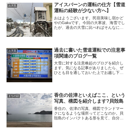
馬コネクション...
アイスバーンの運転の仕方【雪道
お天気
運転の経験が少ない方へ】
おはようございます。民宿美味し宿かど
やのGakuです。今回の大寒波、海雪でし
たが、過去の大雪に比べればそんなに大
騒動するほどではなかったです。除雪は
国道＞県道＞市町道の順にどんどんされ
ていきます。なるべく国道を選ぶように
すれば積もった雪の上...
過去に書いた雪道運転での注意事
お天気
項関連のブログ一覧
大雪に対する注意喚起のブログを紹介し
ます。気になる記事がありましたら、ぜ
ひとも目を通しておいた上でお越し下さ
い。但し、今日からの大雪は場所によっ
ては警報級の雪となりそうです。紹介し
た記事の注意喚起以上に気を付けないと
いけないレベルである可能性が高いで
香住の佐津といえばここ、という
す。慎重な判断と行動を心がけて下さい
まちの話
写真、構図を紹介します?貝殻島
ね。
香住の、佐津の写真、構図でランドマー
クになるような場所ってどこなのか。貝
殻島のインパクトある形を見て、自分が
過去にここを訪れたことを思い出された
方がいました。ということは、「貝殻
島」の形って多くの人の心に残る形なん