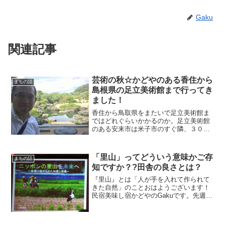
Gaku
関連記事
芸術の秋☆かどやのある香住から
まちの話
島根県の足立美術館まで行ってき
ました！
香住から鳥取県をまたいで足立美術館ま
ではどれぐらいかかるのか。足立美術館
のある安来市は米子市のすぐ隣、３０分
ぐらいのところです。なので、正直行っ
てみるとびっくりするぐらい近かったで
す。なんと、ノンストップなら２時間半
「里山」ってどういう意味かご存
まちの話
ちょっとで行けます。
知ですか？?田舎の良さとは？
『里山』とは「人が手を入れて作られて
きた自然」のことおはようございます！
民宿美味し宿かどやのGakuです。先週の
ことになりますが、とても勉強になる講
演会を聞いてきました。今回参加させて
いただいた講演会はこちら↓↓↓第23回 但