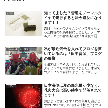
知ってました？雪道をノーマルタ
お天気
イヤで走行すると法令違反になり
ます！！
先日、Twitterのタイムラインで知らなか
った内容の投稿を目にしました。ノーマ
ルタイヤでの雪道走行は法令違反で罰金
が課せられます。１２－２月の日本海側
は「雪はいつ降ってもおかしくない」状
況ですからノーマルタイヤでは来ない方
私が最近気合を入れてブログを書
ブログの書き方上達法
が良いでしょう。それは危険運転という
いているのは「田中畜産」ブログ
意味でも厳しく取り締まられるでしょ
の影響
う。違反になるとは私も知りませんでし
た。
今週末は大雨＆大しけ。予定されていた
ダイビングも中止になりました。木金で
のダイビング講習でよかったです。しか
し！！最近改訂されたダイビング講習用
のテキスト。タンクのことはシリンダー
と言わないといけないらしい。窒素酔い
日本海側は夏の降水量が少なく、
イベント
のことはガス昏睡と言わな...
花火大会は高い確率で開催されて
ます！
おはようございます！民宿美味し宿かど
やのGakuです。昨日は佐津川七夕まつり