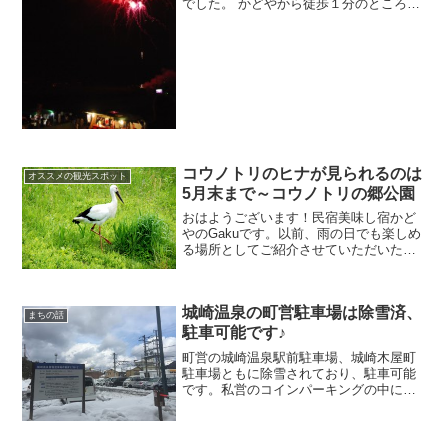
でした。 かどやから徒歩１分のところで
開催この至近距離も魅力♪花火と同時に人
気の高いのが灯籠流し。こちらが大変好
評です。佐津川橋のイルミネーションを
バックに幻想的な...
コウノトリのヒナが見られるのは
オススメの観光スポット
5月末まで～コウノトリの郷公園
おはようございます！民宿美味し宿かど
やのGakuです。以前、雨の日でも楽しめ
る場所としてご紹介させていただいたコ
ウノトリの郷公園。その時のブログ↓↓↓豊
岡市立コウノトリ文化館（但馬☆雨の日
の観光スポット2）先日、お天気の良い日
城崎温泉の町営駐車場は除雪済、
に行ってきまし...
まちの話
駐車可能です♪
町営の城崎温泉駅前駐車場、城崎木屋町
駐車場ともに除雪されており、駐車可能
です。私営のコインパーキングの中には
まだ除雪されていないところもあります
のでご注意ください。なお、城崎温泉の
町営駐車場は最初の１時間未満は無料、