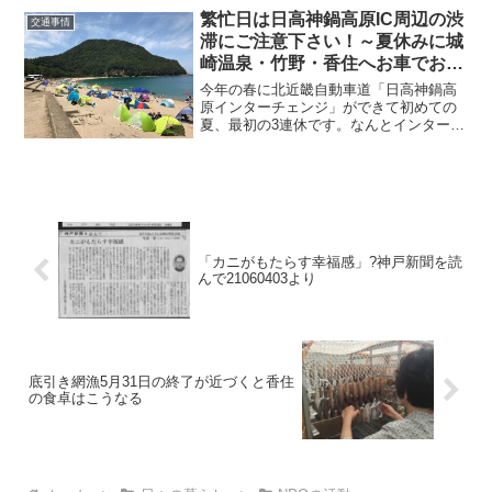
そのあと３０分お気に１００円。散策に
繁忙日は日高神鍋高原IC周辺の渋
便利です。
交通事情
滞にご注意下さい！～夏休みに城
崎温泉・竹野・香住へお車でお越
しの方へ
今年の春に北近畿自動車道「日高神鍋高
原インターチェンジ」ができて初めての
夏、最初の3連休です。なんとインター出
入り口付近で昨日も一昨日も渋滞が発
生。香住の中でも東側、佐津・柴山は日
高神鍋高原IC下車、豊岡から178号線ルー
トが最速ですが、スキーシーズンではな
い今の時期は村岡経由の山ルートの方が
空いていて、結果として早いかもしれま
せん。
「カニがもたらす幸福感」?神戸新聞を読
んで21060403より
底引き網漁5月31日の終了が近づくと香住
の食卓はこうなる