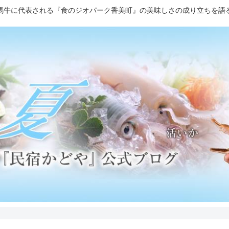
馬牛に代表される『食のジオパーク香美町』の美味しさの成り立ちを語