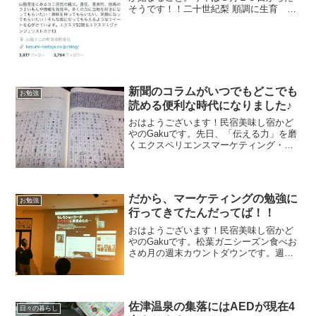
そうです！！二十世紀梨 順調に生育 香
美町で品位査定会今年は去年より順調に
生育している模様。楽しみですね！来月
には出回ります！！おはようございま
す！民宿美味し宿かどやの...
新聞のコラムがいつでもどこでも
お勉強
読める便利な時代になりました♪
おはようございます！民宿美味し宿かど
やのGakuです。先日、「伝える力」を磨
くエクスペリエンスマーケティング・エ
ヴァンジェリストコースに参加した際、
藤村先生に新聞のコラムは名文が多いの
で、ぜひ毎日読みましょう。と言われま
した。その時にスマー...
だから、マーケティングの勉強に
お勉強
行ってきてたんだってば！！
おはようございます！民宿美味し宿かど
やのGakuです。松葉ガニシーズン食べお
さめ月の週末カウントダウンです。週
末、頑張って行きたいと思います♪さて、
今日のブログは一昨日のセミナーのお話
の続きをば。マーケティングセミナーに
行くと、色々な方と知...
佐津温泉の集落にはAEDが現在4
日々の暮らし