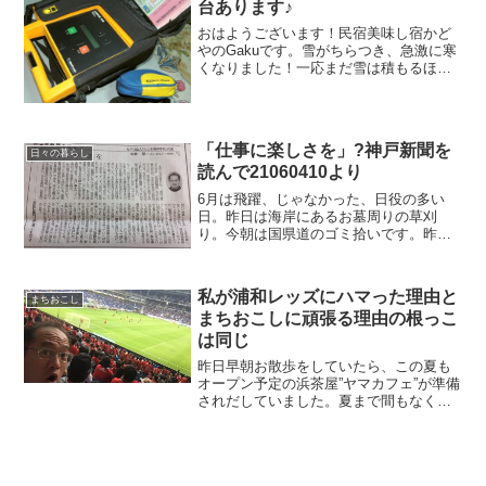
台あります♪
おはようございます！民宿美味し宿かど
やのGakuです。雪がちらつき、急激に寒
くなりました！一応まだ雪は積もるほど
ではありません。さて、こんな事言うと
怒られますが、季節の変わり目、気温の
急激な変化のある時期はお年寄りの多い
地域ではとても危険で...
「仕事に楽しさを」?神戸新聞を
日々の暮らし
読んで21060410より
6月は飛躍、じゃなかった、日役の多い
日。昨日は海岸にあるお墓周りの草刈
り。今朝は国県道のゴミ拾いです。昨
日、草刈り中にパシャリ今日は地域の運
動会。さあ、雨はなんとか持つかな？！
おはようございます。民宿美味し宿かど
私が浦和レッズにハマった理由と
まちおこし
やのガクです。神戸新聞にて４...
まちおこしに頑張る理由の根っこ
は同じ
昨日早朝お散歩をしていたら、この夏も
オープン予定の浜茶屋”ヤマカフェ”が準備
されだしていました。夏まで間もなくで
すね！！おはようございます。民宿美味
し宿かどやのガクです。昨晩は超プライ
ベート。吹田スタジアムにサッカー観戦
に行ってきました。初...