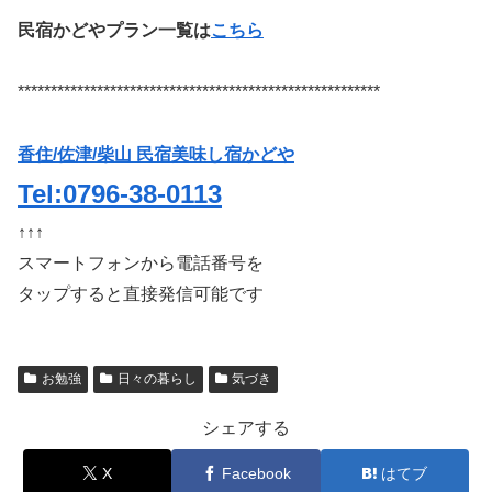
民宿かどやプラン一覧は
こちら
*******************************************************
香住/佐津/柴山 民宿美味し宿かどや
Tel:0796-38-0113
↑↑↑
スマートフォンから電話番号を
タップすると直接発信可能です
お勉強
日々の暮らし
気づき
シェアする
X
Facebook
はてブ