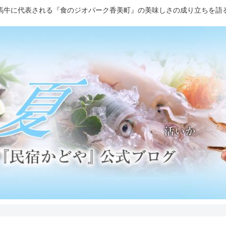
馬牛に代表される『食のジオパーク香美町』の美味しさの成り立ちを語