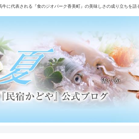
馬牛に代表される『食のジオパーク香美町』の美味しさの成り立ちを語