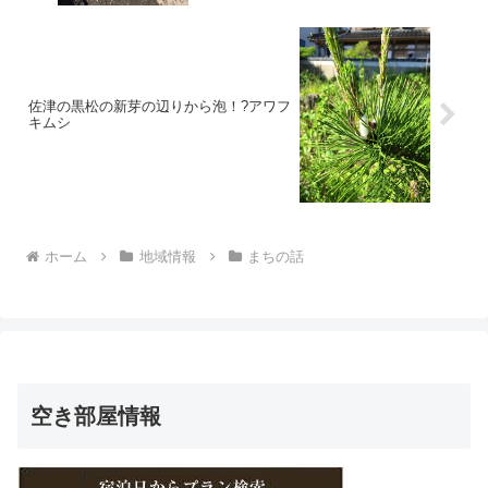
佐津の黒松の新芽の辺りから泡！?アワフ
キムシ
ホーム
地域情報
まちの話
空き部屋情報