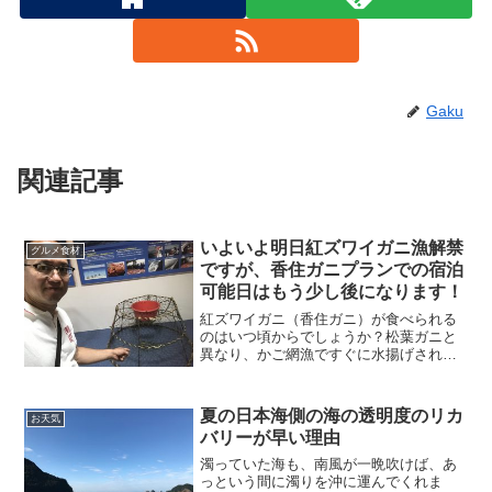
Gaku
関連記事
いよいよ明日紅ズワイガニ漁解禁
グルメ食材
ですが、香住ガニプランでの宿泊
可能日はもう少し後になります！
紅ズワイガニ（香住ガニ）が食べられる
のはいつ頃からでしょうか？松葉ガニと
異なり、かご網漁ですぐに水揚げされる
わけではありません。例年、早い時期で
９月の３日か４日頃初競りが開催されま
す。宿泊は２週目の週末あたりからのス
夏の日本海側の海の透明度のリカ
お天気
タートとお考え下さい。
バリーが早い理由
濁っていた海も、南風が一晩吹けば、あ
っという間に濁りを沖に運んでくれま