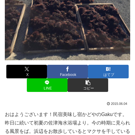
X
Facebook
はてブ
LINE
コピー
2015.06.04
おはようございます！民宿美味し宿かどやのGakuです。
昨日に続いて初夏の佐津海水浴場より。今の時期に見られ
る風景をば。浜辺をお散歩しているとマクサを干している