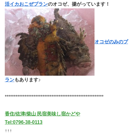
活イカおこぜプラン
のオコゼ、揚がっています！
オコゼのみのプ
ラン
もあります♪
*******************************************************
香住/佐津/柴山 民宿美味し宿かどや
Tel:0796-38-0113
↑↑↑