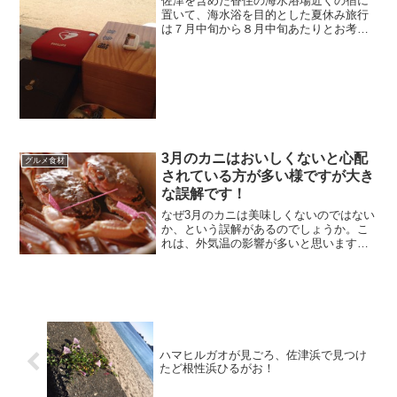
佐津を含めた香住の海水浴場近くの宿に
置いて、海水浴を目的とした夏休み旅行
は７月中旬から８月中旬あたりとお考え
下さい。７月上旬まで、あるいは８月下
旬は活イカ料理等夏の名物料理を楽しま
れたいお客様が中心となります。
3月のカニはおいしくないと心配
グルメ食材
されている方が多い様ですが大き
な誤解です！
なぜ3月のカニは美味しくないのではない
か、という誤解があるのでしょうか。こ
れは、外気温の影響が多いと思います。
暖かくなれば鍋が美味しく感じない、寒
い時ほど鍋が美味しく感じる。気温が１
０度を超える時期に食べる鍋と０度前後
の気温の時期に食べる鍋ならば、後者の
方が美味しく感じる、ということです。
ハマヒルガオが見ごろ、佐津浜で見つけ
たど根性浜ひるがお！