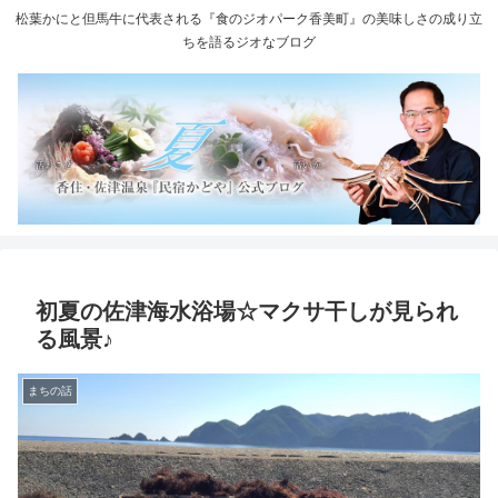
松葉かにと但馬牛に代表される『食のジオパーク香美町』の美味しさの成り立
ちを語るジオなブログ
初夏の佐津海水浴場☆マクサ干しが見られ
る風景♪
まちの話