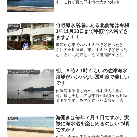
す。これが夏の日本海の大きな特徴。
（太平洋側は逆になります）元々北半球
は梅雨時期から通常南風の日が多くなり
ます。8月の中旬辺りから北風へ。
竹野海水浴場にある北前館は令和
地域情報
3年11月30日まで半額で入浴でき
ますよ！！
当館から車で西へ１５分ほど行ったとこ
ろに矢田川温泉、東に１５分ほど行った
ところに北前館という温浴施設がありま
す。どちらも車でないと行けませんが、
同じぐらいの時間で行けます。豊岡市竹
野町、竹野浜海水浴場にある北前館は令
朝、６時?９時ぐらいの佐津海水
オススメの観光スポット
和３年１０月３日より１１月３０日まで
浴場がハンパない透明度で美しい
３０周年記念事業として入浴料半額キャ
です！
ンペーンを行っています。
佐津海水浴場も含め、日本海側の夏の
海。最も美しいのは午前６時頃から９時
頃までです。夜の間吹いた南風が、透明
度をものすごーーくキレイにしてくれて
います。更には、まだ日光が強くないの
で、サーモクラインができていません。
海開きは毎年７月１日ですが、実
海の話
際に海水浴を楽しめるのはいつ頃
ですか？