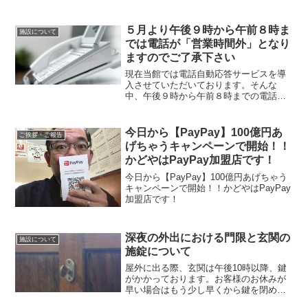
５月より午後９時から午前８時ま
施設について
では電話が「営業時間外」となり
ますのでご了承下さい
現在当館では電話自動応答サービスを導
入させていただいております。そんな
中、午後９時から午前８時までの電話は
営業時間外設定とさせていただいてお
り、以下のアナウンスが流れます。民宿
かどやです。お電話ありがとうございま
今日から【PayPay】100億円あ
ご挨拶・ご報告
す。営業時間は午前8時から午後9時まで
げちゃうキャンペーンで開始！！
となります。営業時間内に改めてお問合
かどやはPayPay加盟店です！
せ下さい。
今日から【PayPay】100億円あげちゃう
キャンペーンで開始！！かどやはPayPay
加盟店です！
深夜の外出における門限と玄関の
施設について
施錠について
屋外に出る際、玄関は午後10時以降、鍵
がかかっております。お客様のお休みが
早い場合はもう少し早くから鍵を閉めて
しまっている場合もございます。深夜に