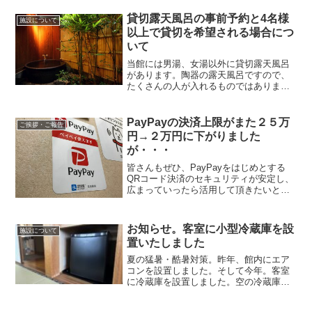
外に出られる場合は、お客様が鍵を開け
ていただいて構いません。但し、館内に
貸切露天風呂の事前予約と4名様
施設について
戻った際には必ず鍵をかけていただくよ
以上で貸切を希望される場合につ
うお願いします。
いて
当館には男湯、女湯以外に貸切露天風呂
があります。陶器の露天風呂ですので、
たくさんの人が入れるものではありませ
ん。無料で貸出できるのは1回のみ。人数
が多い場合は時間延長で対応させていた
だくことになります。
PayPayの決済上限がまた２５万
ご挨拶・ご報告
円→２万円に下がりました
が・・・
皆さんもぜひ、PayPayをはじめとする
QRコード決済のセキュリティが安定し、
広まっていったら活用して頂きたいと思
います。新しい決済方式が数多くのお店
や宿に導入されれば、結果利便性が増す
のは旅行者なのですから。
お知らせ。客室に小型冷蔵庫を設
施設について
置いたしました
夏の猛暑・酷暑対策。昨年、館内にエア
コンを設置しました。そして今年。客室
に冷蔵庫を設置しました。空の冷蔵庫に
なりますので、お手持ちの飲料を入れて
いただいてもOKですし、１階の自動販売