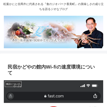
松葉かにと但馬牛に代表される『食のジオパーク香美町』の美味しさの成り立
ちを語るジオなブログ
民宿かどやの館内Wi-fiの速度環境につい
て
施設について