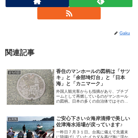
Gaku
関連記事
香住のマンホールの図柄は「サツ
まちの話
キ」と「余部埼灯台」と「日本
海」と「カニマーク」
外国人観光客からも指摘があり、プチブ
ームとして再燃しているのがマンホール
の図柄。日本の多くの自治体ではその地
域の名産や特色をモチーフにしているデ
ザインマンホールが導入されています。
合併前の市町村ごとのままになっている
ご安心下さい☆海岸清掃で美しい
お天気
のも特徴的です。香住のマンホールの図
佐津海水浴場が戻っています♪
柄は「サツキ」と「余部埼灯台」と「日
本海」と「カニマーク」です。
一昨日７月３１日。台風に備えて先週末
に陸揚げしていたイカダを再び海に浮か