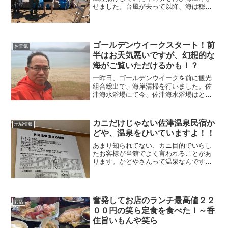
せました。台風が去って以降、海は穏や
かになっているのですが、例年の今の時
期とは異なり、日中でもやや強めの北風
の日が続いています。
ゴールデンウイークスタート！前
お天気
半はお天気悪いですが、幻想的な
海がご覧いただけるかも！？
一昨日、ゴールデンウイークを前に観光
組合総出で、海岸清掃を行いました。佐
津海水浴場にて今、佐津海水浴場はとて
もキレイです！お散歩していただくと、
とてもキレイでのどかな海をご覧いただ
けると思います。キレイな砂浜です！！
カニだけじゃない佐津温泉民宿か
地域情報
おはようございます！民宿...
どや、温泉をひいていますよ！！
あまり知られてない、カニ目的でいらし
たお客様が当館でよく言われることがあ
ります。かどやさんって温泉なんです
ね！！というフレーズです。PH７.６で
す。PHとは７を基準として高いとアルカ
リ性、低いと酸性になります。佐津温泉
は基準値に近いため、中性の温泉という
奮発してお店のランチ最高値２２
ことになります。
お店
００円の笑ら定食を食べた！～香
住旨いもんや笑ら