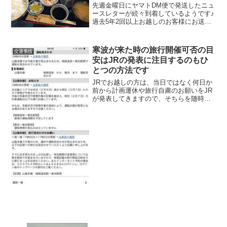
先週金曜日にヤマトDM便で発送したニュ
ースレターが続々到着しているようです♪
過去5年2回以上お越しのお客様にお送り
しました「かどや通信届いたよ。〇月×日
空いてる？」という電話もたくさんいた
だいておりますが、うれしかったのが
寒波が来た時の旅行開催可否の目
交通事情
「私ももう80歳。...
安はJRの発表に注目するのもひ
とつの方法です
JRでお越しの方は、当日ではなく何日か
前から計画運休や旅行自粛のお願いをJR
が発表してきますので、そちらを随時チ
ェックして下さい。JRでお越しでない方
も、JRの発表が寒波の強弱の度合いを知
る目安ともなりますので、ぜひご確認下
さい。