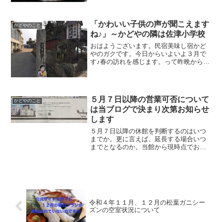
前同様の９月１日よりに変更します。現
時点では１日３組限定にしております
が、１１月６日からは最大４組様までは
「かわいい子供の声が聞こえます
お受けさせていただく形で考えていま
かどやのこと
ね♪」～かどやの隣は佐津小学校
す。最大人数としてMAX２０名です。
おはようございます。民宿美味し宿かど
やのガクです。今日からいよいよ３月で
す♪春の訪れを感じます。って昨晩から真
っ白！！全然春じゃないよーーーーー
（＞_＜）でも、今日は春らしい？！ほん
わかしたお話をしたいと思います。かど
やにご宿泊いただいた際...
５月７日以降の営業可否について
かどやのこと
は当ブログで決まり次第お知らせ
します
５月７日以降の休館を判断するのはいつ
までか。更に言えば、延長する場合いつ
までとなるのか。当館から現時点でお知
らせできることは２つ。1.「緊急事態宣
言」の延長が発表になった場合、原則そ
の期間に合わせます。2.お知らせは当ブ
ログで必ず行います。
令和４年１１月、１２月の松葉ガニシー
ズンの空室状況について