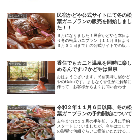
民宿かどや公式サイトにて冬の松
かどやのこと
葉ガニプランの販売を開始しまし
た！！
９月になりました！民宿かどやも本日よ
り冬の松葉ガニプラン（１１月６日より
３月３１日まで）の公式サイトでの販売
を開始します。今シーズンはコロナ禍対
応のため、１日４組様MAX２０名までと
させていただきます。
香住でもカニと温泉を同時に楽し
かどやのこと
めるんです♪?かどやは温泉
おはようございます。民宿美味し宿かど
やのGakuです。まもなく香住がに解禁に
伴って、お客様からよくお問い合わせい
ただくお話について。かどやさんは温泉
ですか？かどや、香住の宿をご予約頂く
お客様の多くの目的はカニを中心とし
た”食”。でも、せっか...
令和２年１１月６日以降、冬の松
かどやのこと
葉ガニプランの予約開始について
去年までは１１月の半年前、５月に予約
スタートしていましたが、今年はコロナ
の影響で何組ぐらいご宿泊いただけるか
がわかりませんでした。そのため、７年