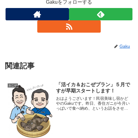
Gakuをフォローする
Gaku
関連記事
「活イカ＆おこぜプラン」５月で
おこぜ
すが早期スタートします！
おはようございます！民宿美味し宿かど
やのGakuです。昨日、香住ガニが今月い
っぱいで食べ納め、というお話をさせて
いただきましたが・・・今年は６月から
の「活イカ＆おこぜプラン」を前倒しで
スタートできることになりました*\(^o^)/*
昨年ちち...