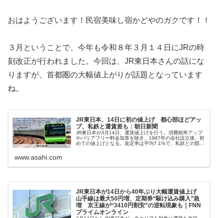
おはようございます！民宿美味し宿かどやのガクです！！
３月ということで、今年も令和８年３月１４日にJRの時
刻改正が行われました。今回は、JR東日本さんの話にな
りますが、首都圏の大幅値上がりが話題となっています
ね。
JR東日本、14日に初の値上げ 都心部ほどアッ
プ、私鉄と運賃差も：朝日新聞
JR東日本が3月14日、運賃値上げを行う。消費税率アップ
やバリアフリー料金加算を除き、1987年の会社設立後、初
めての値上げとなる。改定率は平均7.1%で、私鉄との競争
で割安だった首都圏の運賃区分を…
www.asahi.com
JR東日本が14日から40年ぶり大幅運賃値上げ
山手線は最大50円増、定期券“駆け込み購入”急
増 京王線が“3410円割安”の逆転現象も｜FNN
プライムオンライン