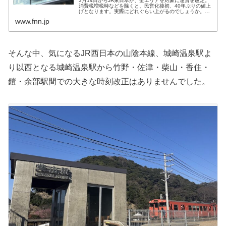
3月14日からJR東日本が、全エリアを対象に運賃を改定。
消費税増税時などを除くと、民営化後初、40年ぶりの値上
げとなります。実際にどれぐらい上がるのでしょうか。普
通運賃の値上げ率は平均7.8％。首都圏を中心とした初乗り
www.fnn.jp
運賃は、切符の場合、こ...
そんな中、気になるJR西日本の山陰本線、城崎温泉駅よ
り以西となる城崎温泉駅から竹野・佐津・柴山・香住・
鎧・余部駅間での大きな時刻改正はありませんでした。