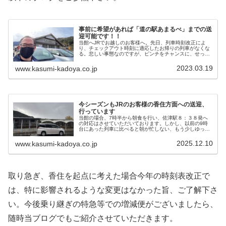
事前に希望があれば「道の駅あまるべ」までの送
迎可能です！！
当館へJRでお越しのお客様へ。先日、列車時刻改正によ
り、チェックアウト時刻に適応したお帰りの列車がなくな
る。悲しい事態なのですが、ピンチをチャンスに、せっか
くならば観光していただくチャンスにできないかというこ
とで、”道の駅あまるべ”までの送迎をさせて頂いてます。
2023.03.19
www.kasumi-kadoya.co.jp
今シーズンもJRのお客様の香住方面への送迎、
行っています
当館の場合、7時半から朝食を行い、佐津駅８：３８発へ
の対応はさせていただいております。しかし、以前の9時
台にあった列車に比べると朝が忙しない、もう少しゆっく
りしたいという方もあり、当館では以前から9時半出発ぐ
らいを目処に、香住のお土産屋さんや香住駅、余部橋梁
2025.12.10
www.kasumi-kadoya.co.jp
（道の駅＆空の駅）へ送迎させていただく対応も行なって
います。
取り急ぎ、香住を起点に考えた場合今年の時刻表改正で
は、特に影響されるような変更はなかった旨、ご了解下さ
い。今後乗り継ぎの特急等での増減便がございましたら、
随時当ブログでもご紹介させていただきます。