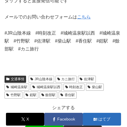
タップすると直接発信可能です
メールでのお問い合わせフォームは
こちら
#JR山陰本線 #時刻改正 #城崎温泉駅以西 #城崎温泉
駅 #竹野駅 #佐津駅 #柴山駅 #香住駅 #鎧駅 #餘
部駅 #カニ旅行
交通事情
JR山陰本線
カニ旅行
佐津駅
城崎温泉駅
城崎温泉駅以西
時刻改正
柴山駅
竹野駅
鎧駅
餘部駅
香住駅
シェアする
X
Facebook
はてブ