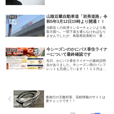
り。降雪によって様々な交通事情が発生
します。雪道運転、慣れてる方も慣れて
ない方もおはようございます！民宿美味
し宿かどやのガクです！...
山陰近畿自動車道「岩美道路」令
交通事情
和5年3月12日15時より開通！！
当館近くの佐津インターチェンジより鳥
取方面へ。一部下道を通らなければなり
ませんでしたが、鳥取県岩美町の「東浜
ICー浦富IC」間がいよいよ山陰近畿自動
車道「岩美道路」として、明日令和5年3
月12日15時より開通いたします！！
今シーズンのかにバス香住ライナ
交通事情
ーについて最終確認です
先日、かにバス香住ライナーの最終説明
会がありました。今シーズン用のパンフ
レットも完成しています！！１２月は１
３、１４日と２０、２１日の週末2回の往
復のみとなりますので、ご注意くださ
い。２０２６年１月９日往路より３月１
日復路までは、毎日運行となります。当
館最寄りの乗降場所は佐津駅となりま
す。
春旅行の天敵対策、花粉情報のサイトは
要チェックです！！