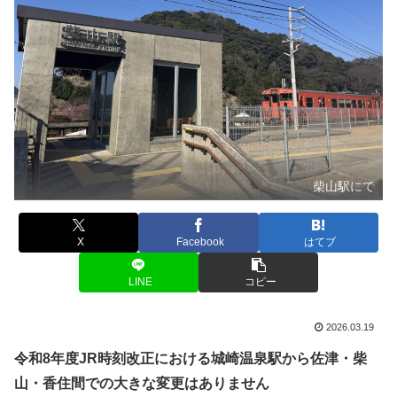
柴山駅にて
X
Facebook
はてブ
LINE
コピー
2026.03.19
令和8年度JR時刻改正における城崎温泉駅から佐津・柴
山・香住間での大きな変更はありません