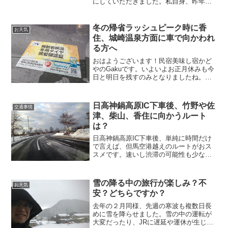
にしていただきました。私自身、昨年度
より観光協会の役員をしている関係上、
一連の流れを理解しています。実際の当
事者である宿の立場からも、この記事に
冬の帰省ラッシュピーク時に香
お天気
沿って、現状を報告いたします。
住、城崎温泉方面に車で向かわれ
る方へ
おはようございます！民宿美味し宿かど
やのGakuです。いよいよお正月休みも今
日と明日を残すのみとなりましたね。今
回の雪も今日のお昼ぐらいまででしょう
か。次第に寒波は弱まり、明日と明後日
は雪マークはつかない天気予報となりま
日高神鍋高原IC下車後、竹野や佐
交通事情
した。降ってばかりで...
津、柴山、香住に向かうルート
は？
日高神鍋高原IC下車後、単純に時間だけ
で言えば、但馬空港越えのルートがおス
スメです。速いし渋滞の可能性も少ない
です。但し、２つのケースのみ豊岡市内
経由をお勧めします。積雪時と夜間走行
時です。この場合は豊岡市内へ迂回する
雪の降る中の旅行が楽しみ？不
お天気
ルートでお越しください。
安？どちらですか？
去年の２月同様、先週の寒波も複数日長
めに雪を降らせました。雪の中の運転が
大変だったり、JRに遅延や運休が生じた