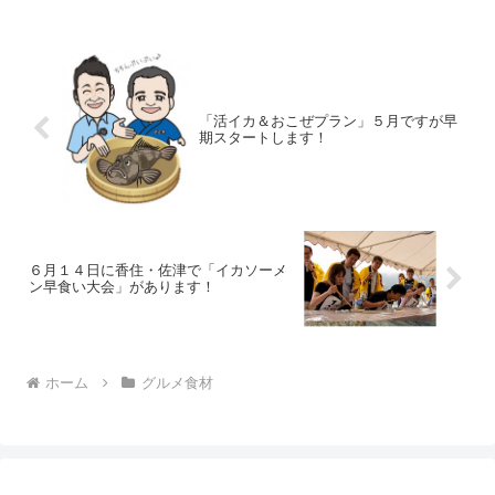
ズワイ＆紅ズワイガニ食べ比べ♪海鮮舟盛
＆のどぐろ付特別記念プラン。カニ旅行
ができなかった皆様向けです。
「活イカ＆おこぜプラン」５月ですが早
期スタートします！
６月１４日に香住・佐津で「イカソーメ
ン早食い大会」があります！
ホーム
グルメ食材