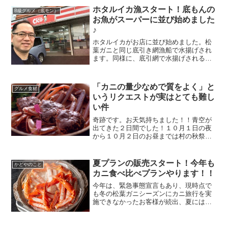
日は「魚（とと）の...
ホタルイカ漁スタート！底もんの
B級グルメ（底モン）
お魚がスーパーに並び始めました
♪
ホタルイカがお店に並び始めました。松
葉ガニと同じ底引き網漁船で水揚げされ
ます。同様に、底引網で水揚げされる、
いわゆる『底もん』と言われる魚介類が
たくさん店頭に並んでいました。
「カニの量少なめで質をよく」と
グルメ食材
いうリクエストが実はとても難し
い件
奇跡です。お天気持ちました！！青空が
出てきた２日間でした！１０月１日の夜
から１０月２日のお昼までは村の秋祭
り。ご神事三番叟が行われました。雨続
き、秋の長雨で懸念していましたが、お
祭りの期間だけ晴れ間が。お天道様、神
夏プランの販売スタート！今年も
かどやのこと
様は見てくださっていたんで...
カニ食べ比べプランやります！！
今年は、緊急事態宣言もあり、現時点で
も冬の松葉ガニシーズンにカニ旅行を実
施できなかったお客様が続出、夏には感
染が収束していることを期待し去年に引
き続きカニ旅行を実施できるプランを行
います。夏P【かどや５０周年】香住で本