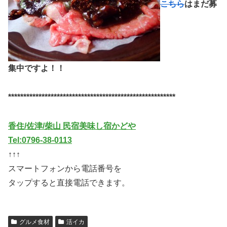
こちら
はまだ募
集中ですよ！！
*******************************************************
香住/佐津/柴山 民宿美味し宿かどや
Tel:0796-38-0113
↑↑↑
スマートフォンから電話番号を
タップすると直接電話できます。
グルメ食材
活イカ