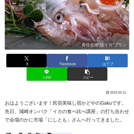
香住名物”活イカ”プラン
X
Facebook
はてブ
LINE
コピー
2015.05.11
おはようございます！民宿美味し宿かどやのGakuです。
先日、城崎オンパク「イカの食べ比べ講座」の打ち合わせ
で会場のかに市場「にしとも」さんへ行ってきました。