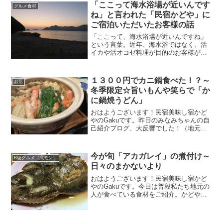
「ここって海水浴場が近いんです
グルメ食材
ね」と言われた「民宿かどや」に
ご宿泊いただいたお客様の話
「ここって、海水浴場が近いんですね」
という言葉。近年、海水浴ではなく、活
イカや活オコゼ料理が目的のお客様が増
えたため、夏の場合でも、当館のある佐
津集落に美しい海水浴場があることを、
知らずにお越しになられるお客様も増え
１３００円でカニ鍋食べた！？～
お店
てきているのです。
冬季限定☆旨いもんや笑らで「か
に鍋焼うどん」
おはようございます！民宿美味し宿かど
やのGakuです。昨日のみなみちゃんの自
己紹介ブログ、大反響でした！（地元・
身内にだけですがｗ）彼女はお隣豊岡市
の山の方出身。香住はあまり詳しくない
ということで先日、香住のお勉強をして
今が旬「アカガレイ」の煮付け～
B級グルメ（底モン）
きました。まずは、先...
日々のまかないより
おはようございます！民宿美味し宿かど
やのGakuです。今日は普段私たち地元の
人が食べている食材をご紹介。かどやの
ある香美町では町の条例で「魚（とと）
の日」が毎月20日に制定されています。
香美町魚食普及促進条例施行 毎月２０