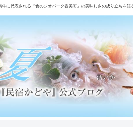
馬牛に代表される『食のジオパーク香美町』の美味しさの成り立ちを語