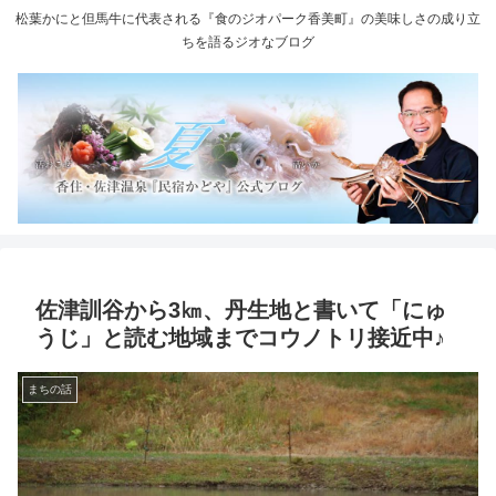
松葉かにと但馬牛に代表される『食のジオパーク香美町』の美味しさの成り立
ちを語るジオなブログ
佐津訓谷から3㎞、丹生地と書いて「にゅ
うじ」と読む地域までコウノトリ接近中♪
まちの話