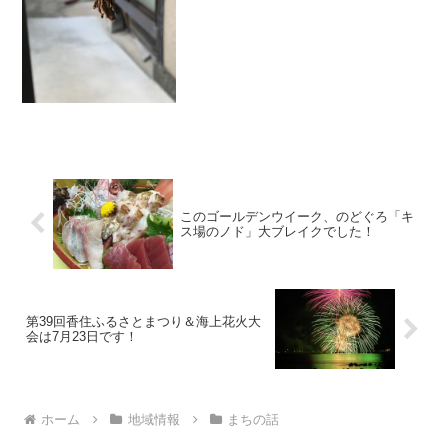
ってから調べてみるとビックリ！ミノム
シは今や地域によっては絶滅危惧種、特
に西日本で激減ということで見ることが
少なくなってきているのです。
このゴールデンウイーク、のどぐろ「キ
ス場のノド」大ブレイクでした！
第39回香住ふるさとまつり＆海上花火大
会は7月23日です！
ホーム
地域情報
まちの話