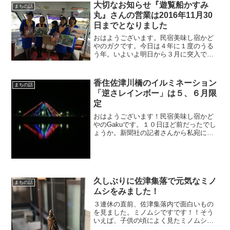
大切なお知らせ『遊覧船かすみ
まちの話
丸』さんの営業は2016年11月30
日までとなりました
おはようございます。民宿美味し宿かど
やのガクです。今日は４年に１度のうる
う年。いよいよ明日から３月に突入では
ありますが、今日明日の天気予報に雪マ
ークが。明後日からは最高気温が１０度
を越す暖かい気候に。寒暖の差に体調を
香住佐津川橋のイルミネーション
まちの話
崩さないように留意してい...
「逆さレインボー」は５、６月限
定
おはようございます！民宿美味し宿かど
やのGakuです。１０日ほど前だったでし
ょうか。新聞社の記者さんから私宛に電
話がかかってきました。「今井さんの
Facebookでの写真見たんですけど」
ん？！なんだろうと思って聞いてみたと
ころ、こちらの写真...
久しぶりに佐津集落で元気なミノ
まちの話
ムシをみました！
３連休の直前、佐津集落内で面白いもの
を見ました。ミノムシですです！！そう
いえば、子供の頃によく見たミノムシな
のに、久しぶりに見たなぁ、と思って帰