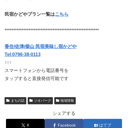
民宿かどやプラン一覧は
こちら
*******************************************************
香住/佐津/柴山 民宿美味し宿かどや
Tel:0796-38-0113
↑↑↑
スマートフォンから電話番号を
タップすると直接発信可能です
まちの話
ジオパーク
地域情報
シェアする
X
Facebook
はてブ