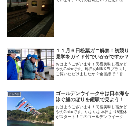
のが１０年前の台風２３号による豊岡水
害。我が佐津集落も尋常ではない雨が降
り、ドキドキしながら夜を明かしまし
た。（幸いにも当地区...
１１月６日松葉ガニ解禁！初競り
イベント
見学をガイド付でいかがですか？
おはようございます！民宿美味し宿かど
やのGakuです。昨日のNIKKEIプラス1、
ご覧いただけましたか？全国紙で「香住
ガニ」が紹介！！嬉しいです♪＾＾さて、
昨年も実施、ご好評頂きました松葉ガニ
解禁日の特別プランを今年も11月6日に実
ゴールデンウイーク中は日本海を
施します...
まちの話
泳ぐ鯉のぼりを鎧駅で見よう！
おはようございます！民宿美味し宿かど
やのGakuです。いよいよ本日より5連休
がスタート！このゴールデンウイーク中
にぜひご覧頂きたい香住の名物をご紹介
いたします。5月5日こどもの日といえ
ば、鯉のぼり！！迫力ある鯉のぼりをご
覧頂ける場所がありま...