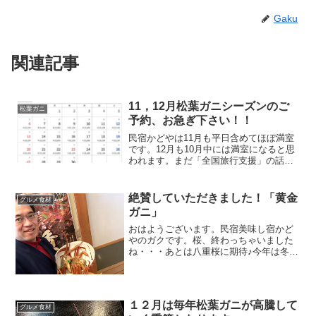
Gaku
関連記事
11，12月松葉ガニシーズンのご
松葉ガニ
予約、お急ぎ下さい！！
民宿かどやは11月も平日含めてほぼ満室
です。12月も10月中には満室になると思
われます。まだ「全国旅行支援」の話が
全く出ていなかった時点で既に満室とな
り、大変ありがたく感じております。既
に予約をいただいた分でも「全国旅行支
絶賛していただきました！「黄金
グルメ食材
援」に適応できるように申請登録を行っ
ガニ」
ていく予定にしております。
おはようございます。民宿美味し宿かど
やのガクです。桜、終わっちゃいました
ね・・・あとは八重桜に期待♪今年は冬に
続いて春も全体的に暖かい推移となりそ
うです。さて、、、４月限定でお出しし
ています黄金ガニ。４月でも美味しい活
ガニあります！！おかげ...
１２月は毎年松葉ガニが高騰して
グルメ食材