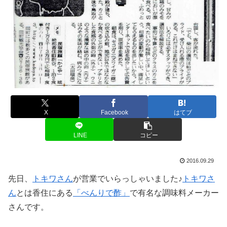
X
Facebook
はてブ
LINE
コピー
2016.09.29
先日、
トキワさん
が営業でいらっしゃいました♪
トキワさ
ん
とは香住にある
「べんりで酢」
で有名な調味料メーカー
さんです。