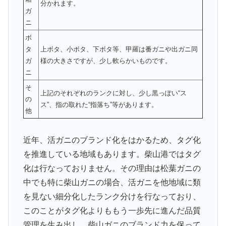
分かれます。
ガ
ニ
ボ
タ
上ボタ、小ボタ、下ボタ等、甲羅は番ガニや出ガニ同
ガ
様の大きさですが、少し軟らかいものです。
ニ
そ
上記のそれぞれのランクに対し、少し黒っぽい“ス
の
ス”、指の取れた“指落ち”等があります。
他
近年、活ガニのブランド化をはかるため、タグ化
を推進している地域もあります。柴山港ではタグ
化は行なっておりません。その理由は松葉ガニの
中でも特に柴山ガニの場合、活ガニを他地域に類
を見ない細分化したランク分けを行なっており、
このことがタグ化よりももう一歩先に進んだ品質
管理を生み出し、柴山ガニのブランド力を保って