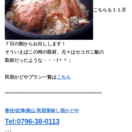
こちらも１１月
７日の朝からお出しします！
そういえばこの時の取材、元々はセコガニ飯の
取材だったような・・・f＾＾；
民宿かどやプラン一覧は
こちら
*******************************************************
香住/佐津/柴山 民宿美味し宿かどや
Tel:0796-38-0113
↑↑↑