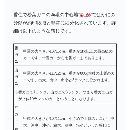
香住で松葉ガニの漁獲の中心地
ではかにの
“柴山港”
分類が約60段階と非常に細分化されています。詳
細は以下のような感じです。
番
甲羅の大きさが13?15cm、重さが1kg以上の最高級の
ガ
カニです。一番ガニから七番ガニまであります。
ニ
出
甲羅の大きさが11?12cm、重さが800g前後の上質のカ
ガ
ニです。出大、出中、出小と3ランクに分かれます。
ニ
※番ガニで7ランク、出ガニで3ランク、つまり番ガニ出ガ
ニが上位10ランクのカニということになります。
沖
ガ
甲羅の大きさが10?11cm、小さめで上質のカニが、沖
ニ
大、沖中、沖小、箱大、箱中、箱小といった感じに
箱