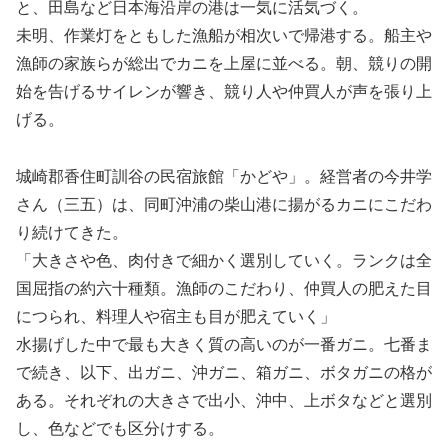
と、田島など日本海沿岸の港は一気に活気づく。
未明、作業灯をともした漁船が相次いで帰港する。船主や
漁師の家族らが総出でカニを上屋に並べる。朝、競りの開
始を告げるサイレンが響き、競り人や仲買人が声を張り上
げる。
城崎郡香住町訓谷の民宿旅館「かどや」。経営者の今井学
さん（三五）は、同町沖浦の柴山港に揚がるカニにこだわ
り続けてきた。
「大きさや色、肉付きで細かく選別していく。ランクは全
国屈指の約六十種類。漁師のこだわり、仲買人の肥えた目
につられ、料理人や宿主も目が肥えていく」
水揚げした中で最も大きく質の高いのが一番ガニ。七番ま
で続き、以下、出ガニ、沖ガニ、箱ガニ、ボタガニの格が
ある。それぞれの大きさで出小、沖中、上ボタなどと選別
し、色などでも区分けする。