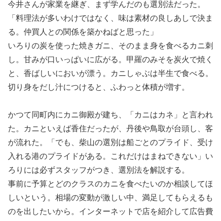
今井さんが家業を継ぎ、まず学んだのも選別法だった。
「料理法が多いわけではなく、味は素材の良しあしで決ま
る。仲買人との関係を築かねばと思った」
いろりの炭を使った焼きガニ、そのまま身を食べるカニ刺
し。甘みが口いっぱいに広がる。甲羅のみそを炭火で焼く
と、香ばしいにおいが漂う。カニしゃぶは半生で食べる。
切り身をだし汁につけると、ふわっと体積が増す。
かつて同町内にカニ御殿が建ち、「カニはカネ」と言われ
た。カニといえば香住だったが、丹後や鳥取が台頭し、客
が流れた。「でも、柴山の選別は船ごとのプライド、受け
入れる港のプライドがある。これだけはまねできない」い
ろりには必ずスタッフがつき、選別法を解説する。
事前に予算とどのクラスのカニを食べたいのか相談してほ
しいという。相場の変動が激しい中、満足してもらえるも
のを出したいから。インターネットで店を紹介して広告費