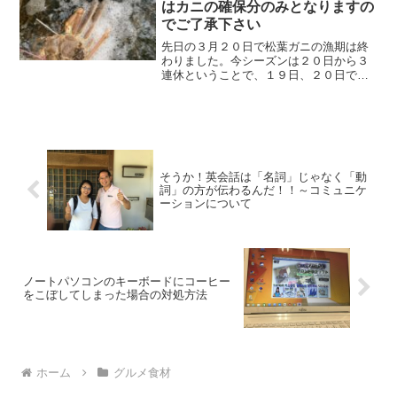
はカニの確保分のみとなりますの
でご了承下さい
先日の３月２０日で松葉ガニの漁期は終
わりました。今シーズンは２０日から３
連休ということで、１９日、２０日で船
が一気に帰ってきて、３月２０日に松葉
ガニの最終競りが行われました。当館も
生簀に活ガニを確保済みです。ある程度
余分のカニも仕入れましたが、確保分が
無くなり次第、予約の受付も終了となり
ますのでご了承下さい。
そうか！英会話は「名詞」じゃなく「動
詞」の方が伝わるんだ！！～コミュニケ
ーションについて
ノートパソコンのキーボードにコーヒー
をこぼしてしまった場合の対処方法
ホーム
グルメ食材