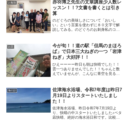
赤羽博之先生の文章講座少人数レ
化遺産に登録...
お勉強
ッスン！！?文書を書くとは引き
算
のどぐろの美味しさについて「おいし
い」という言葉を使わずに８０文字で解
説してみる。のどぐろのお刺身私のコピ
ー。ノドグロの刺身「今まで食べてきた
白身の刺身とは違う！」醤油につけた瞬
間、ふわっと広がる脂。うま味いっぱい
今が旬！！道の駅「但馬のまほろ
お店
のノドグロは、焼き魚・煮魚...
ば」で日本三大ねぎの一つ「岩津
ねぎ」大好評！！
ひえーーーー昨日も朝は快晴でした！！
雲一つありませんでした！！ちゃんと数
えていませんが、こんなに青空を見るこ
との多い12月は過去20年で初めてのよう
な気がします。まるで太平洋側みた
い・・・おはようございます！民宿美味
佐津海水浴場、令和7年度は昨日7
海の話
し宿かどやのガクです。大...
月19日よりスタートいたしまし
た！！
佐津海水浴場、昨日令和7年7月19日よ
り、快晴の中スタートいたしました♪ベタ
凪快晴、絶好の海水浴日和です。比較的
風が強かったので、日陰に入ればとても
涼しかったです。