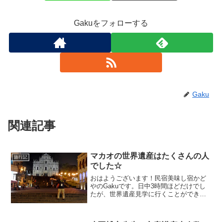
Gakuをフォローする
Gaku
関連記事
マカオの世界遺産はたくさんの人
旅行記
でした☆
おはようございます！民宿美味し宿かど
やのGakuです。日中3時間ほどだけでし
たが、世界遺産見学に行くことができま
した。マカオは2005年7月に、22の歴史
的建造物と8つの広場を含む地域が「マカ
オ歴史市街地区」としてユネスコ世界文