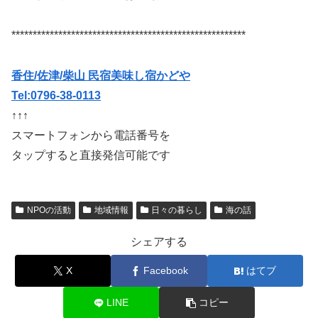
*******************************************************
香住/佐津/柴山 民宿美味し宿かどや
Tel:0796-38-0113
↑↑↑
スマートフォンから電話番号を
タップすると直接発信可能です
NPOの活動
地域情報
日々の暮らし
海の話
シェアする
X
Facebook
はてブ
LINE
コピー