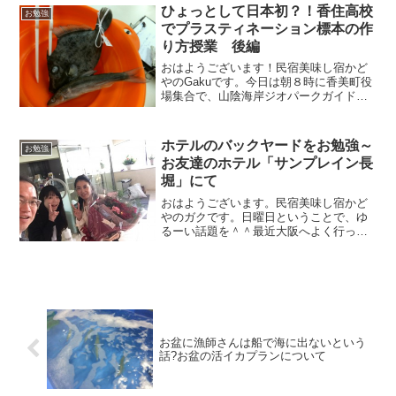
ひょっとして日本初？！香住高校
お勉強
でプラスティネーション標本の作
り方授業 後編
おはようございます！民宿美味し宿かど
やのGakuです。今日は朝８時に香美町役
場集合で、山陰海岸ジオパークガイド研
修会に参加するために鳥取まで行ってき
ます！今日のブログは、昨日ご紹介した
プラスティネーション標本の具体的な作
ホテルのバックヤードをお勉強～
お勉強
り方のお話をさせてい...
お友達のホテル「サンプレイン長
堀」にて
おはようございます。民宿美味し宿かど
やのガクです。日曜日ということで、ゆ
るーい話題を＾＾最近大阪へよく行って
いるお話をしましたが、その中で難波に
行っていた話があったかと思います。難
波といえばミナミこちらはかどやスタッ
フ”みなみ”セミナーは大...
お盆に漁師さんは船で海に出ないという
話?お盆の活イカプランについて