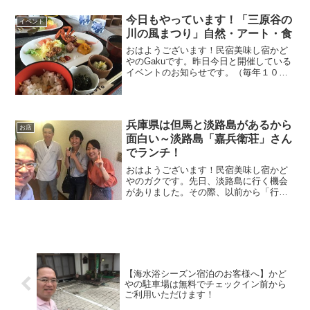
より２軒あったのが１軒になってしまっ
たのです。しかもその１軒が日曜日お休
今日もやっています！「三原谷の
イベント
みという・・・よくお客様...
川の風まつり」自然・アート・食
おはようございます！民宿美味し宿かど
やのGakuです。昨日今日と開催している
イベントのお知らせです。（毎年１０月
最後の土日開催です♪）三原谷の川の風ま
つり田舎の自然を感じながら、地域の人
たちが食べている食事とアートを愉しむ
ユニークなイベント...
兵庫県は但馬と淡路島があるから
お店
面白い～淡路島「嘉兵衛荘」さん
でランチ！
おはようございます！民宿美味し宿かど
やのガクです。先日、淡路島に行く機会
がありました。その際、以前から「行き
たい！」と思っていたお宿にランチを食
べに行ってきました。淡路島の民宿「嘉
兵衛荘」さん但馬の情報発信をしている
私がなぜ淡路島の紹介を？...
【海水浴シーズン宿泊のお客様へ】かど
やの駐車場は無料でチェックイン前から
ご利用いただけます！