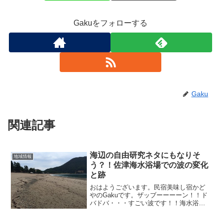
Gakuをフォローする
Gaku
関連記事
海辺の自由研究ネタにもなりそ
地域情報
う？！佐津海水浴場での波の変化
と跡
おはようございます。民宿美味し宿かど
やのGakuです。ザッブーーーーン！！ド
バドバ・・・すごい波です！！海水浴も
無理できない状況です。それがこちら、
８月１９日の海。↓↓↓波打ち際、かなりの