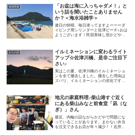
迫力です！！もう一枚、別の角度か
「お盆は海に入っちゃダメ！」と
地域情報
ら・・・佐津海水浴場...
いう話を聞いたことありません
か？＜海水浴雑学＞
連日の快晴、毎日潜ってますよーーーダ
イビング用シリンダーと佐津ビーチ♪おは
ようございます！民宿美味し宿かどやの
ガクです。さて、今日はお盆真っただ中
（8月13日～16日）ということで、お盆に
まつわるお話をしたいと思います。私も
イルミネーションに変わるライト
まちの話
子供の頃言われた...
アップ☆佐津川橋、是非ご注目下
さい♪
実はこの夏、佐津川橋のイルミネーショ
ンを全て撤去しました。撤去した理由は
ズバリ、イルミネーションの劣化です。
海風の通る場所にある佐津川橋。電気系
統であるイルミネーションは随時メンテ
ナンスが必要。華美でなくともちょっと
地元の家庭料理♪柴山港すぐ近く
お店
したランドマークとしての主張はできな
にある柴山みなと前食堂「凪（な
いか、ということでLEDを照射すること
ぎ）」さん
によってライトアップを行うことにしま
した。
最近、内輪の話ながらかどやで問題にな
っていることがあります。まかない弁当
を注文できるお店が年々減少！！近所に
お弁当を頼めるお店がこのカニシーズン