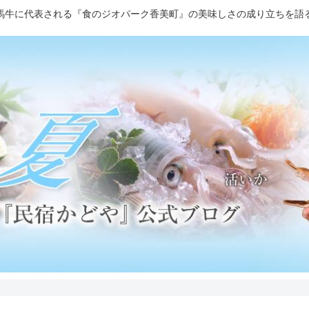
馬牛に代表される『食のジオパーク香美町』の美味しさの成り立ちを語