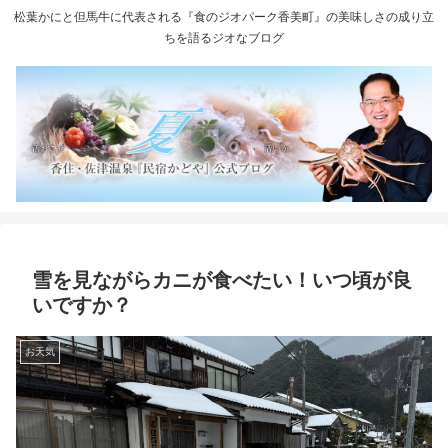
松葉かにと但馬牛に代表される『食のジオパーク香美町』の美味しさの成り立
ちを語るジオなブログ
雪を見ながらカニが食べたい！いつ頃が良
いですか？
お天気