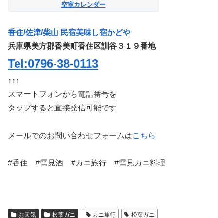
空室カレンダー
香住/佐津/柴山 民宿美味し宿かどや
兵庫県美方郡香美町香住区訓谷３１９番地
Tel:0796-38-0113
↑↑↑
スマートフォンから電話番号を
タップすると直接発信可能です
メールでのお問い合わせフォームは
こちら
#香住 #雪見酒 #カニ旅行 #雪見カニ料理
お天気
松葉ガニ
カニ旅行
松葉ガニ