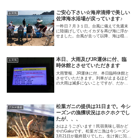
ご安心下さい☆海岸清掃で美しい
お天気
佐津海水浴場が戻っています♪
一昨日７月３１日。台風に備えて先週末
に陸揚げしていたイカダを再び海に浮か
せました。台風が去って以降、海は穏や
かになっているのですが、例年の今の時
期とは異なり、日中でもやや強めの北風
の日が続いています。
本日、大雨及びJR運休に付、臨
お天気
時休館とさせていただきます
大雨警報、JR運休に付、本日臨時休館と
させていただきます。列車が止まるほど
の大雨は滅多にないことですが、だから
こそこういった時には素直に従いたいと
思います。従いまして本日は休館とさせ
ていただきます。明日はまた明日でどう
するか、また明日の朝に報告いたしま
松葉ガニの提供は31日まで。今シ
す。
グルメ食材
ーズンの漁獲状況はホクホクでし
たが、、、
おはようございます！民宿美味し宿かど
やのGakuです。松葉ガニ漁は今シーズン
3月21日が最終競りでした。生け簀に31日