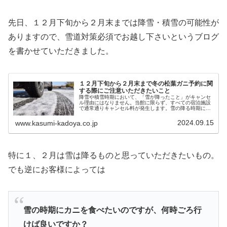
先日、１２月下旬から２月末までは降雪・積雪の可能性が
ありますので、雪道対策必須でお越し下さいというブログ
を書かせていただきました。
１２月下旬から２月末まで冬の松葉ガニ予約に関
する際にご注意いただきたいこと
降雪や積雪時期において、「雪が降ったこと」がキャンセ
ル理由にはなりません。当館に限らず、すべての宿泊施設
で通常通りキャンセル料が発生します。雪の降る時期に予
約をしたお客様の責任になりますが、当館では、予約の時
点で雪道運転対策をされているかの確認もとらせていただ
2024.09.15
www.kasumi-kadoya.co.jp
いていおります。
特に１、２月は雪は降るものと思っていただきたいもの。
でも逆にお客様によっては
雪の時期にカニを食べたいのですが、何時ごろ行
けば良いですか？