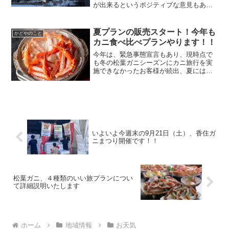
が出来るというポジティブな意見もあり
ます。特に空気の澄んでいる朝方、晴れ
間がのぞいた時などは、太陽の光を浴び
てキラキラしている雪景色がより一層美
夏プランの販売スタート！今年も
かどやのこと
しく感じます。今日からはぜひ、雪景色
カニ食べ比べプランやります！！
に晴れ間、青空ののぞく瞬間をお楽しみ
下さい。
今年は、緊急事態宣言もあり、現時点で
も冬の松葉ガニシーズンにカニ旅行を実
施できなかったお客様が続出、夏には感
染が収束していることを期待し去年に引
き続きカニ旅行を実施できるプランを行
います。夏P【かどや５０周年】香住で本
ズワイ＆紅ズワイガニ食べ比べ♪海鮮舟盛
＆のどぐろ付特別記念プラン。カニ旅行
ができなかった皆様向けです。
いよいよ今週末の9月21日（土）、香住ガ
ニまつり開催です！！
松葉ガニ、４種類のいい旅プランについ
て詳細説明いたします
ホーム
地域情報
お天気