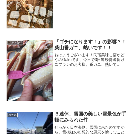
までの活けガニを確保。現在はそちらを
ご提供しております。かどやの生け簀さ
て、そんな松葉ガニ。今シーズンの漁獲
が発表になりま...
「ゴチになります！」の影響？！
グルメ食材
柴山番ガニ、熱いです！！
おはようございます！民宿美味し宿かど
やのGakuです。今日で3日連続特選番ガ
ニプランのお客様。番ガニ、熱いで
す！！柴山番ガニ、がっつりゲットして
います！！ゴールドタグ付きではありま
せんが、１ぱい1kg以上は確実にありま
す！私の太い指が小さく...
３連休、雪国の美しい雪景色が手
お天気
軽にみられた件
せっかく日本海側、雪国に来たのですか
ら、雪模様の幻想的な風景を愉しむこと