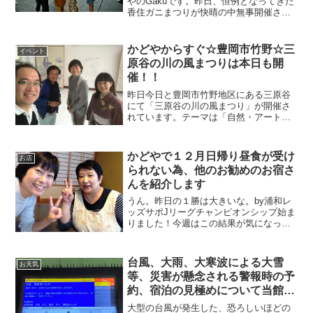
やのGakuです。昨日、恒例となってきた
香住ガニまつりが快晴の中無事開催され
ました♪過去最高の人入り？！大盛況の香
住ガニまつり♪今年もカニ汁配布は大々大
盛況でした！！！\（＾o＾）/そんな中で
かどやからすぐ☆豊岡市竹野☆三
イベント
もまだまだマ...
原谷の川の風まつりは本日も開
催！！
昨日今日と豊岡市竹野地区にある三原谷
にて「三原谷の川の風まつり」が開催さ
れています。テーマは「自然・アート・
食」の融合。廃校を利用して音楽イベン
トを行なったり、教室内で芸術展示、学
校レストランなどが実施されています。
かどやで１２月日帰り昼食が受け
お店
毎年提供されている税込千円の三原谷ラ
られない為、他のお勧めのお宿さ
ンチは全て地消地産、やさしい味付けで
んを紹介します
品数も豊富、おススメです。
うん。昨日の１勝は大きいな。by浦和レ
ッズサポJリーグチャンピオンシップ始ま
りました！今週はこの結果が気になって
ドキドキの週です。忙しいですがおかげ
でテンションMAXです！！おはようござ
います！民宿美味し宿かどやのガクで
台風、大雨、大寒波による大雪
お天気
す。今週末、昨日から...
等、災害が懸念される警報時の予
約、宿泊の見極めについて当館の
考え方
大型の台風が発生した、恐ろしいほどの