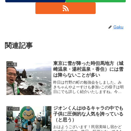
Gaku
関連記事
東京に雪が降った時但馬地方（城
お天気
崎温泉・湯村温泉・香住）には雪
は降らないことが多い
昨日は竹野の町の勉強会をしました。み
きちゃんやよーすけも参加♪この様子は明
日にでも詳しく紹介いたしますね。今日
は、一昨日東京が大雪だったということ
で、タイムリーなお話をしたいと思いま
す。おはようございます！民宿美味し宿
ジオンくんはゆるキャラの中でも
イベント
かどやのガクです。さて...
子供に圧倒的な人気を誇っている
（と思う）
おはようございます！民宿美味し宿かど