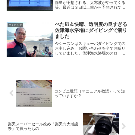
雨量が予想される、大寒波がやってくる
等、最近は３日以上前から予想されてい
ます。当館ではこのような警報クラスの
気象予報が出た時には、３日前ぐらいに
お電話、メールにてご相談させていただ
べた凪＆快晴、透明度の良すぎる
ダイビング
き、前日の○時までならば今回キャンセル
佐津海水浴場にダイビングで潜り
料無料でキャンセル可能ですとの期限猶
ました
予を提案させていただきます。
今シーズンはスキューバダイビングでの
お申し込み、お問い合わせを全てお断り
していました。佐津海水浴場のスロープ
の度重なる損壊の件や、コロナによる安
全対策を宿泊施設優先で行わせていただ
くためです。ダイビングを自粛させてい
ただいた佐津海水浴場ですが、今週お休
みをいただいた時に潜ってきました！！
コンビニ敬語（マニュアル敬語）って知
っていますか？
楽天スーパーセール改め「楽天☆大感謝
祭」で買ったもの