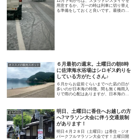
12月下旬からは、スタッドレスタイヤを
用意するか、万一の時は列車に切り替え
る準備をしておくと良いです。最後の大
雪は2月下旬から3月上旬ぐらい。3月中旬
まではスタッドレスタイヤで。雪道運転
が不安な方は１１月?１２月上旬、３月中
旬以降がオススメです。
６月最初の週末。土曜日の朝8時
オススメの観光スポット
に佐津海水浴場はシロギス釣りを
している方がたくさん♪
６月からお盆前ぐらいまでべた凪の日が
多いのが日本海の特徴。間も無く梅雨入
りで雨の心配はありますが、日本海の梅
雨シーズンは終日雨が降り続けるような
ものでもありません。前日にでも天気予
報を確認し、降水確率が低ければサクッ
明日、土曜日に香住へお越しの方
まちの話
とお越しいただくような感じでも良いと
へ?マラソン大会に伴う交通規制
思います。日本海の海、佐津海水浴場
があります！
は、これからがベストシーズンです！
明日４月２８日（土曜日）は香住・ジオ
パークフルマラソン大会です！土曜日開