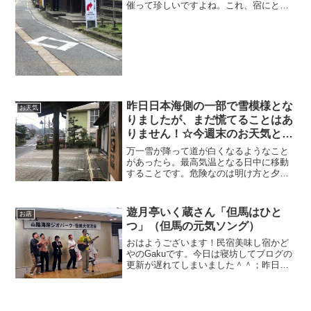
催って珍しいですよね。これ、宿にとっ
てはありがたいのです。マラソン大会は
基本午前中にあります。そのため、当館
周辺地域でも土曜日の朝9時から13時頃ま
で交通規制があります。
昨日日本海側の一部で雪模様とな
お天気
りましたが、まだ慌てることはあ
りません！☆今週末のお天気と雪
道情報
万一雪が降って道が白くなるようなこと
があったら。最高気温となる日中に移動
することです。危険なのは明け方と夕方
です。急激に冷え込む瞬間が一番危な
い。また、道が白くなっても今時期の雪
はお昼になると溶けてしまっていること
遊月亭いく蔵さん「但馬はひと
お店
が多いです。つまり、車を運転する場所
つ」（但馬の元気ソング）
と時間を間違えなければ比較的安全に運
転できます。
おはようございます！民宿美味し宿かど
やのGakuです。今日は寝坊してブログの
更新が遅れてしまいました＾＾；昨日
は、第3回山陰海岸ジオパーク・但馬大交
流会に参加してきました♪但馬、山陰海岸
で活躍している人たちのマッチング会で
もあり、忘年会でも...