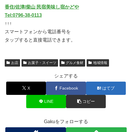
香住/佐津/柴山 民宿美味し宿かどや
Tel:0796-38-0113
↑↑↑
スマートフォンから電話番号を
タップすると直接電話できます。
お店
お菓子・スイーツ
グルメ食材
地域情報
シェアする
X
Facebook
はてブ
LINE
コピー
Gakuをフォローする