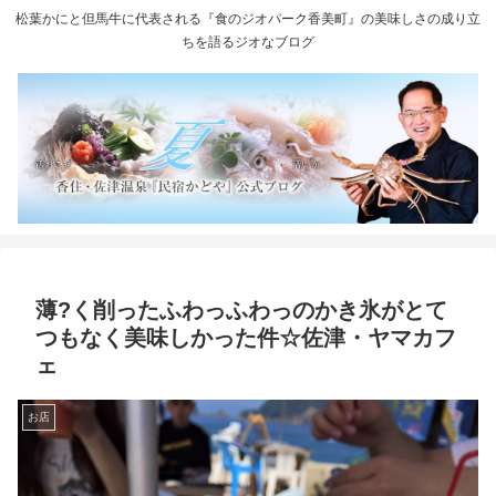
松葉かにと但馬牛に代表される『食のジオパーク香美町』の美味しさの成り立
ちを語るジオなブログ
薄?く削ったふわっふわっのかき氷がとて
つもなく美味しかった件☆佐津・ヤマカフ
ェ
お店