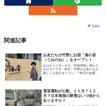
Gaku
関連記事
お友だちが竹野にお宿「海の音
まちの話
（うみのね）」をオープン！
おはようございます。民宿美味し宿かど
やのガクです。昨日、竹野のお友だちが
新しくお宿をオープン、一昨日の金曜日
に内覧会がありましたのでお祝いを兼ね
て行ってきました。海の音（うみのね）
さん。夫婦で行ってきました！玄関をく
ぐるといきなり・・・女将...
雪道運転が心配。１１月？１２
お天気
月？日本海側の降雪はいつ頃から
ありますか？