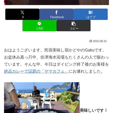
X
Facebook
はてブ
LINE
コピー
2015.08.10
おはようございます。民宿美味し宿かどやのGakuです。
お盆休み真っ只中、佐津海水浴場もたくさんの人で賑わっ
ています。そんな中、今日はダイビング終了後のお客様を
絶品カレーで話題の「ヤマカフェ」
にお連れしました。
美味しいです！